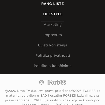
RANG LISTE
LIFESTYLE
Marketing
Impresum
Uvjeti korištenja
Politika privatnosti
Politika o kolačićima
@2026 Nova TV d.d. sva prava pridržana.©2025 FORBES za
materijal objavljen u SAD i ostalim FORBES izdanjima sva
prava zadržana. FORBES je zaštitni znak koji se koristi pod
licencom FORBES IP (HK) LTD. © 2026