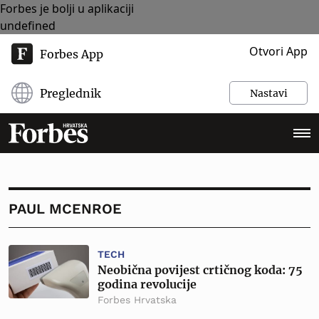
Forbes je bolji u aplikaciji
undefined
Otvori App
Forbes App
Preglednik
Nastavi
PAUL MCENROE
TECH
Neobična povijest crtičnog koda: 75
godina revolucije
Forbes Hrvatska