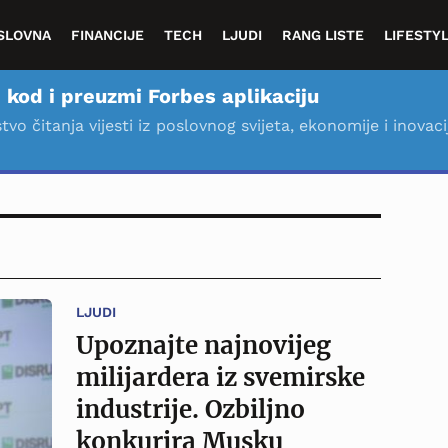
SLOVNA
FINANCIJE
TECH
LJUDI
RANG LISTE
LIFESTY
 kod i preuzmi Forbes aplikaciju
stvo čitanja vijesti iz poslovnog svijeta, ekonomije i inovaci
LJUDI
Upoznajte najnovijeg
milijardera iz svemirske
industrije. Ozbiljno
konkurira Musku