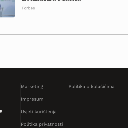
Forbes
Marketing
Politika o kolačićima
Impresum
E
Uvjeti korištenja
Politika privatnosti