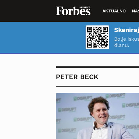
AKTUALNO
NA
Skeniraj
Bolje isku
dlanu.
PETER BECK