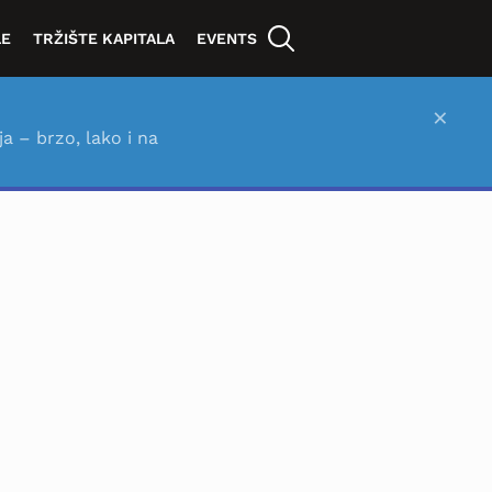
LE
TRŽIŠTE KAPITALA
EVENTS
×
ja – brzo, lako i na