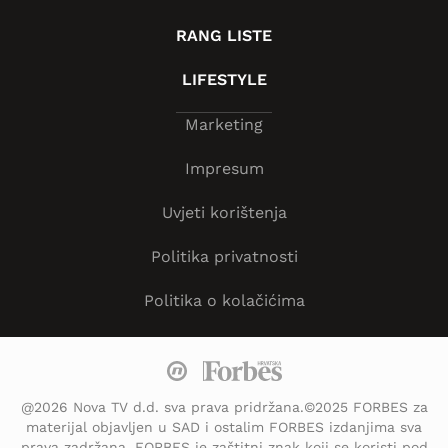
RANG LISTE
LIFESTYLE
Marketing
Impresum
Uvjeti korištenja
Politika privatnosti
Politika o kolačićima
@2026 Nova TV d.d. sva prava pridržana.©2025 FORBES za
materijal objavljen u SAD i ostalim FORBES izdanjima sva
prava zadržana. FORBES je zaštitni znak koji se koristi pod