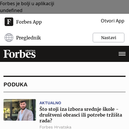
Forbes je bolji u aplikaciji
undefined
Otvori App
Forbes App
Preglednik
Nastavi
PODUKA
AKTUALNO
Što stoji iza izbora srednje škole -
društveni obrasci ili potrebe tržišta
rada?
Forbes Hrvatska