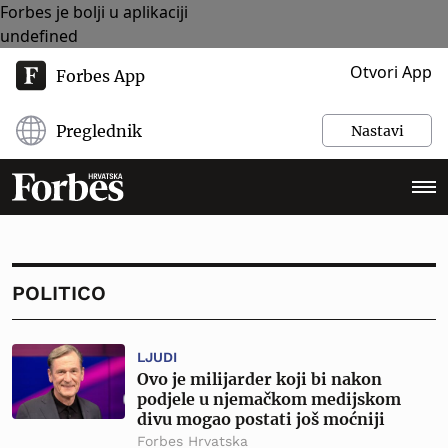
Forbes je bolji u aplikaciji
undefined
Otvori App
Forbes App
Preglednik
Nastavi
POLITICO
LJUDI
Ovo je milijarder koji bi nakon
podjele u njemačkom medijskom
divu mogao postati još moćniji
Forbes Hrvatska