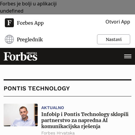
Forbes je bolji u aplikaciji
undefined
Otvori App
Forbes App
Preglednik
Nastavi
PONTIS TECHNOLOGY
AKTUALNO
Infobip i Pontis Technology sklopili
partnerstvo za napredna AI
komunikacijska rješenja
Forbes Hrvatska