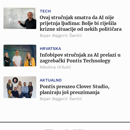
TECH
Ovaj stručnjak smatra da AI nije
prijetnja ljudima: Bolje bi riješila
krizne situacije od nekih političara
Bojan Bajgorić Šantić
HRVATSKA
Infobipov stručnjak za AI prelazi u
zagrebački Pontis Technology
Nikolina Oršulić
AKTUALNO
Pontis preuzeo Clover Studio,
planiraju još preuzimanja
Bojan Bajgorić Šantić