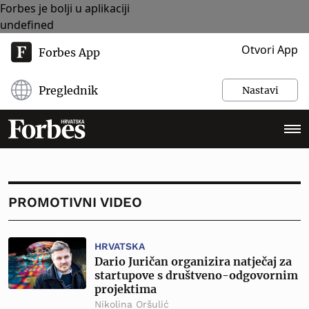
Forbes je bolji u aplikaciji
undefined
Otvori App
Forbes App
Preglednik
Nastavi
PROMOTIVNI VIDEO
HRVATSKA
Dario Juričan organizira natječaj za
startupove s društveno-odgovornim
projektima
Nikolina Oršulić