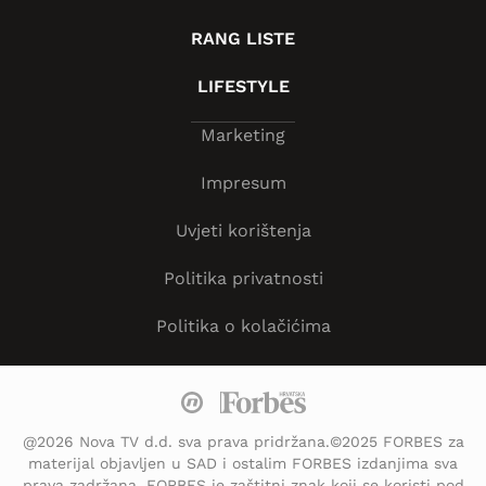
RANG LISTE
LIFESTYLE
Marketing
Impresum
Uvjeti korištenja
Politika privatnosti
Politika o kolačićima
@2026 Nova TV d.d. sva prava pridržana.©2025 FORBES za
materijal objavljen u SAD i ostalim FORBES izdanjima sva
prava zadržana. FORBES je zaštitni znak koji se koristi pod