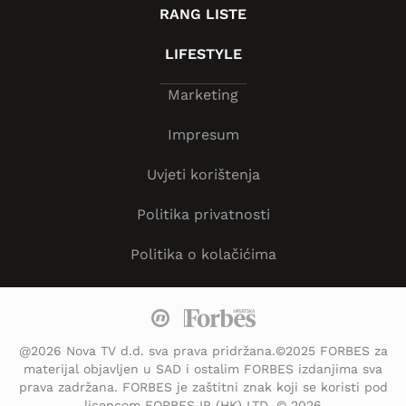
RANG LISTE
LIFESTYLE
Marketing
Impresum
Uvjeti korištenja
Politika privatnosti
Politika o kolačićima
@2026 Nova TV d.d. sva prava pridržana.©2025 FORBES za
materijal objavljen u SAD i ostalim FORBES izdanjima sva
prava zadržana. FORBES je zaštitni znak koji se koristi pod
licencom FORBES IP (HK) LTD. © 2026