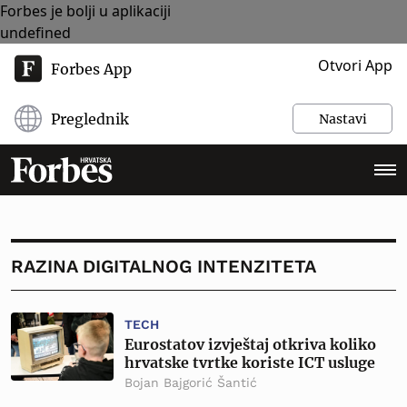
Forbes je bolji u aplikaciji
undefined
Otvori App
Forbes App
Preglednik
Nastavi
RAZINA DIGITALNOG INTENZITETA
TECH
Eurostatov izvještaj otkriva koliko
hrvatske tvrtke koriste ICT usluge
Bojan Bajgorić Šantić