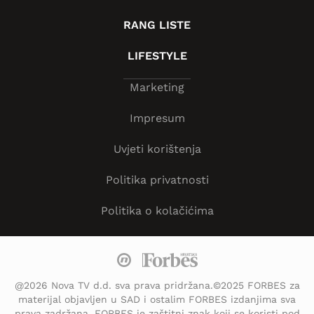
RANG LISTE
LIFESTYLE
Marketing
Impresum
Uvjeti korištenja
Politika privatnosti
Politika o kolačićima
@2026 Nova TV d.d. sva prava pridržana.©2025 FORBES za
materijal objavljen u SAD i ostalim FORBES izdanjima sva
prava zadržana. FORBES je zaštitni znak koji se koristi pod