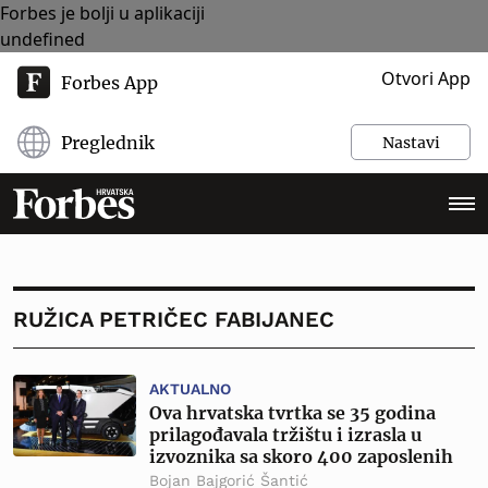
Forbes je bolji u aplikaciji
undefined
Otvori App
Forbes App
Preglednik
Nastavi
RUŽICA PETRIČEC FABIJANEC
AKTUALNO
Ova hrvatska tvrtka se 35 godina
prilagođavala tržištu i izrasla u
izvoznika sa skoro 400 zaposlenih
Bojan Bajgorić Šantić