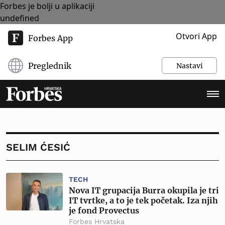
Forbes je bolji u aplikaciji
undefined
Otvori App
Forbes App
Preglednik
Nastavi
SELIM ĆESIĆ
TECH
Nova IT grupacija Burra okupila je tri
IT tvrtke, a to je tek početak. Iza njih
je fond Provectus
Forbes Hrvatska