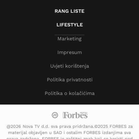
RANG LISTE
LIFESTYLE
Marketing
Impresum
Uvjeti korištenja
Politika privatnosti
Politika o kolačićima
@2026 Nova TV d.d. sva prava pridržana.©2025 FORBES za
materijal objavljen u SAD i ostalim FORBES izdanjima sva
prava zadržana. FORBES je zaštitni znak koji se koristi pod