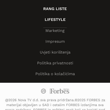
RANG LISTE
LIFESTYLE
Marketing
Impresum
Uvjeti korištenja
Politika privatnosti
Politika o kolačićima
@2026 Nova TV d.d. sva prava pridržana.©2025 FORBES za
materijal objavljen u SAD i ostalim FORBES izdanjima sva
prava zadržana. FORBES je zaštitni znak koji se koristi pod