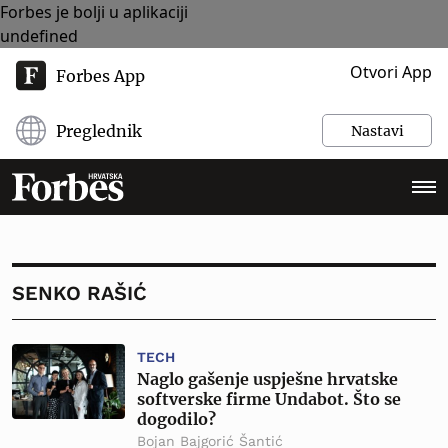
Forbes je bolji u aplikaciji
undefined
Otvori App
Forbes App
Preglednik
Nastavi
SENKO RAŠIĆ
TECH
Naglo gašenje uspješne hrvatske
softverske firme Undabot. Što se
dogodilo?
Bojan Bajgorić Šantić