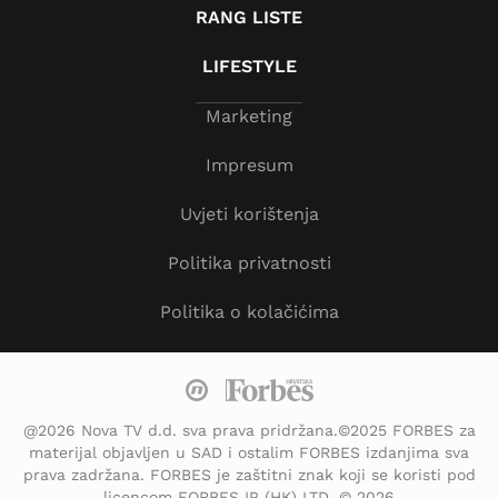
RANG LISTE
LIFESTYLE
Marketing
Impresum
Uvjeti korištenja
Politika privatnosti
Politika o kolačićima
@2026 Nova TV d.d. sva prava pridržana.©2025 FORBES za
materijal objavljen u SAD i ostalim FORBES izdanjima sva
prava zadržana. FORBES je zaštitni znak koji se koristi pod
licencom FORBES IP (HK) LTD. © 2026