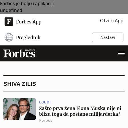
Forbes je bolji u aplikaciji
undefined
Otvori App
Forbes App
Preglednik
Nastavi
SHIVA ZILIS
LJUDI
Zašto prva žena Elona Muska nije ni
blizu toga da postane milijarderka?
Forbes