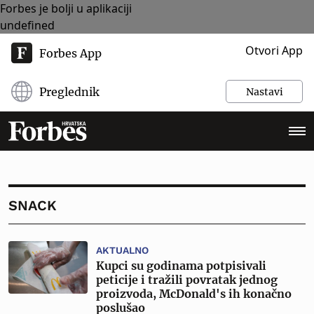
Forbes je bolji u aplikaciji
undefined
Otvori App
Forbes App
Preglednik
Nastavi
SNACK
AKTUALNO
Kupci su godinama potpisivali
peticije i tražili povratak jednog
proizvoda, McDonald's ih konačno
poslušao