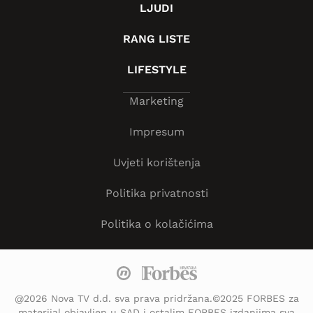
LJUDI
RANG LISTE
LIFESTYLE
Marketing
Impresum
Uvjeti korištenja
Politika privatnosti
Politika o kolačićima
@2026 Nova TV d.d. sva prava pridržana.©2025 FORBES za
materijal objavljen u SAD i ostalim FORBES izdanjima sva