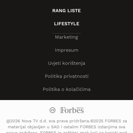
RANG LISTE
LIFESTYLE
Marketing
Impresum
Uvjeti korištenja
Politika privatnosti
Politika o kolačićima
@2026 Nova TV d.d. sva prava pridržana.©2025 FORBES za
materijal objavljen u SAD i ostalim FORBES izdanjima sva
prava zadržana. FORBES je zaštitni znak koji se koristi pod