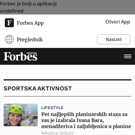
Forbes je bolji u aplikaciji
undefined
Otvori App
Forbes App
Preglednik
Nastavi
SPORTSKA AKTIVNOST
LIFESTYLE
Pet najljepših planinarskih staza za
vas je izabrala Ivana Bara,
menadžerica i zaljubljenica u planine
Nikolina Oršulić