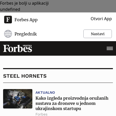
Forbes je bolji u aplikaciji
undefined
Otvori App
Forbes App
Preglednik
Nastavi
STEEL HORNETS
AKTUALNO
Kako izgleda proizvodnja oružanih
sustava za dronove u jednom
ukrajinskom startupu
Forbes