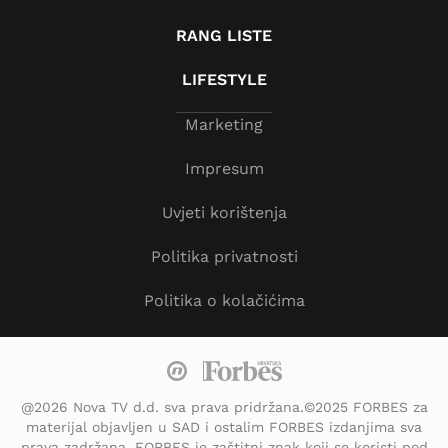
RANG LISTE
LIFESTYLE
Marketing
Impresum
Uvjeti korištenja
Politika privatnosti
Politika o kolačićima
@2026 Nova TV d.d. sva prava pridržana.©2025 FORBES za
materijal objavljen u SAD i ostalim FORBES izdanjima sva
prava zadržana. FORBES je zaštitni znak koji se koristi pod