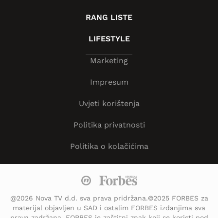
RANG LISTE
LIFESTYLE
Marketing
Impresum
Uvjeti korištenja
Politika privatnosti
Politika o kolačićima
@2026 Nova TV d.d. sva prava pridržana.©2025 FORBES za
materijal objavljen u SAD i ostalim FORBES izdanjima sva
prava zadržana. FORBES je zaštitni znak koji se koristi pod