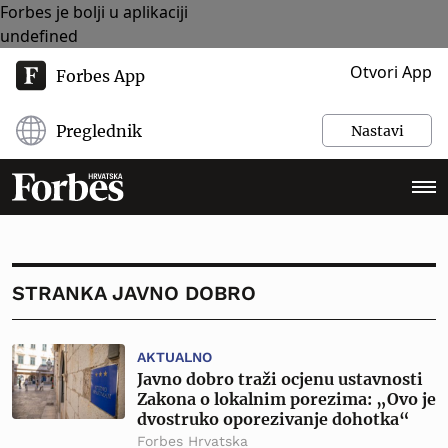
Forbes je bolji u aplikaciji
undefined
Otvori App
Forbes App
Preglednik
Nastavi
STRANKA JAVNO DOBRO
AKTUALNO
Javno dobro traži ocjenu ustavnosti
Zakona o lokalnim porezima: „Ovo je
dvostruko oporezivanje dohotka“
Forbes Hrvatska