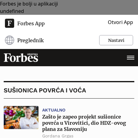
Forbes je bolji u aplikaciji
undefined
Otvori App
Forbes App
Preglednik
Nastavi
SUŠIONICA POVRĆA I VOĆA
AKTUALNO
Zašto je zapeo projekt sušionice
povrća u Virovitici, dio HDZ-ovog
plana za Slavoniju
Gordana Grgas