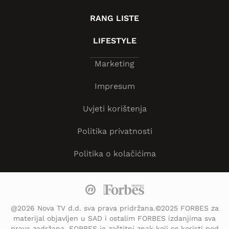
RANG LISTE
LIFESTYLE
Marketing
Impresum
Uvjeti korištenja
Politika privatnosti
Politika o kolačićima
@2026 Nova TV d.d. sva prava pridržana.©2025 FORBES za
materijal objavljen u SAD i ostalim FORBES izdanjima sva
prava zadržana. FORBES je zaštitni znak koji se koristi pod