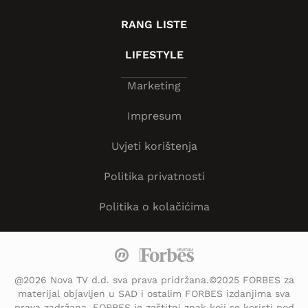
RANG LISTE
LIFESTYLE
Marketing
Impresum
Uvjeti korištenja
Politika privatnosti
Politika o kolačićima
@2026 Nova TV d.d. sva prava pridržana.©2025 FORBES za
materijal objavljen u SAD i ostalim FORBES izdanjima sva
prava zadržana. FORBES je zaštitni znak koji se koristi pod