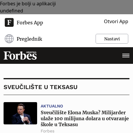
Forbes je bolji u aplikaciji
undefined
Otvori App
Forbes App
Preglednik
Nastavi
SVEUČILIŠTE U TEKSASU
AKTUALNO
Sveučilište Elona Muska? Milijarder
ulaže 100 milijuna dolara u otvaranje
škole u Teksasu
Forbes