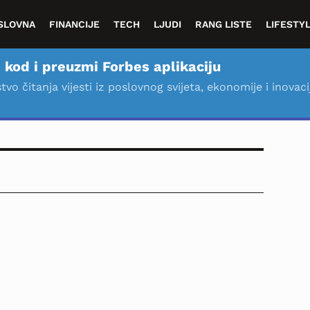
SLOVNA
FINANCIJE
TECH
LJUDI
RANG LISTE
LIFESTY
 kod i preuzmi Forbes aplikaciju
stvo čitanja vijesti iz poslovnog svijeta, ekonomije i inovaci