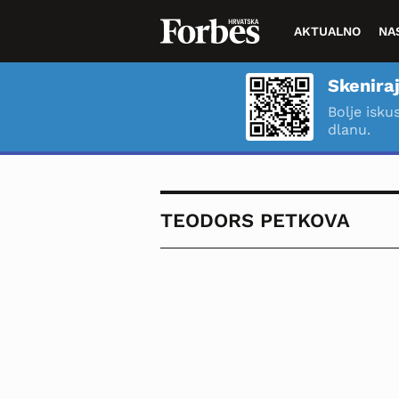
AKTUALNO
NA
Skeniraj
Bolje isku
dlanu.
TEODORS PETKOVA