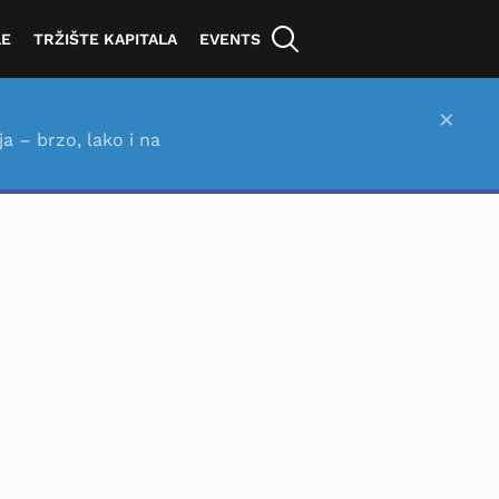
LE
TRŽIŠTE KAPITALA
EVENTS
×
ja – brzo, lako i na