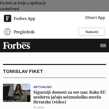
Forbes je bolji u aplikaciji
undefined
Otvori App
Forbes App
Preglednik
Nastavi
TOMISLAV FIKET
AKTUALNO
Sigurniji domovi za sve nas: Kako EU
sredstva jačaju seizmološku mrežu
Hrvatske (video)
Promo