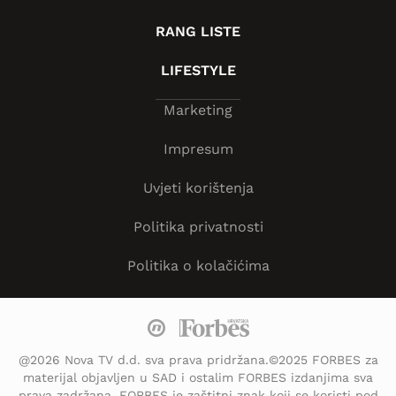
RANG LISTE
LIFESTYLE
Marketing
Impresum
Uvjeti korištenja
Politika privatnosti
Politika o kolačićima
@2026 Nova TV d.d. sva prava pridržana.©2025 FORBES za
materijal objavljen u SAD i ostalim FORBES izdanjima sva
prava zadržana. FORBES je zaštitni znak koji se koristi pod