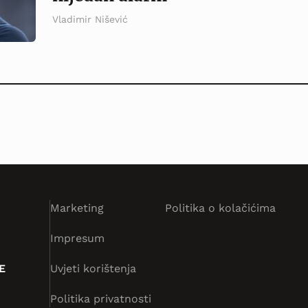
Vladimir Nišević
Marketing
Politika o kolačićima
Impresum
E
Uvjeti korištenja
Politika privatnosti