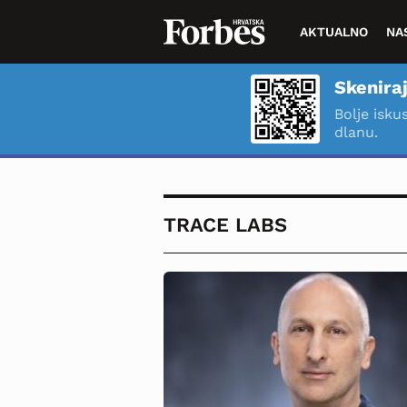
AKTUALNO
NA
Skeniraj
Bolje isku
dlanu.
TRACE LABS