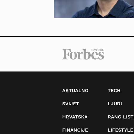
AKTUALNO
TECH
SVIJET
LJUDI
HRVATSKA
RANG LIST
FINANCIJE
LIFESTYLE