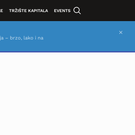
LE
TRŽIŠTE KAPITALA
EVENTS
×
ja – brzo, lako i na