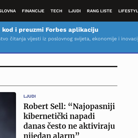
SLOVNA
FINANCIJE
TECH
LJUDI
RANG LISTE
LIFESTY
 kod i preuzmi Forbes aplikaciju
stvo čitanja vijesti iz poslovnog svijeta, ekonomije i inovaci
LJUDI
Robert Sell: “Najopasniji
kibernetički napadi
danas često ne aktiviraju
nijedan alarm”