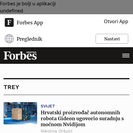
Forbes je bolji u aplikaciji
undefined
Otvori App
Forbes App
Preglednik
Nastavi
TREY
SVIJET
Hrvatski proizvođač autonomnih
robota Gideon ugovorio suradnju s
moćnom Nvidijom
Nikolina Oršulić