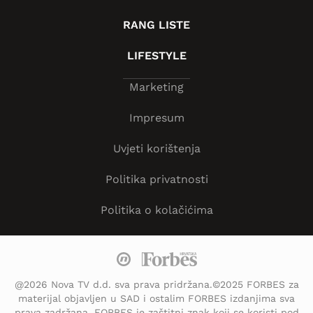
RANG LISTE
LIFESTYLE
Marketing
Impresum
Uvjeti korištenja
Politika privatnosti
Politika o kolačićima
@2026 Nova TV d.d. sva prava pridržana.©2025 FORBES za
materijal objavljen u SAD i ostalim FORBES izdanjima sva
prava zadržana. FORBES je zaštitni znak koji se koristi pod