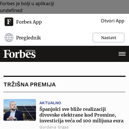
Forbes je bolji u aplikaciji
undefined
Otvori App
Forbes App
Preglednik
Nastavi
TRŽIŠNA PREMIJA
AKTUALNO
Španjolci sve bliže realizaciji
divovske elektrane kod Promine,
investicija veća od 100 milijuna eura
Gordana Grgas