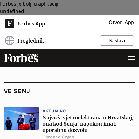
Forbes je bolji u aplikaciji
undefined
Otvori App
Forbes App
Preglednik
Nastavi
VE SENJ
AKTUALNO
Najveća vjetroelektrana u Hrvatskoj,
ona kod Senja, napokon ima i
uporabnu dozvolu
Gordana Grgas