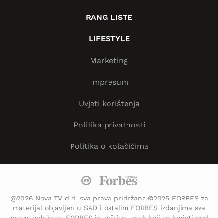
RANG LISTE
LIFESTYLE
Marketing
Impresum
Uvjeti korištenja
Politika privatnosti
Politika o kolačićima
@2026 Nova TV d.d. sva prava pridržana.©2025 FORBES za
materijal objavljen u SAD i ostalim FORBES izdanjima sva
prava zadržana. FORBES je zaštitni znak koji se koristi pod