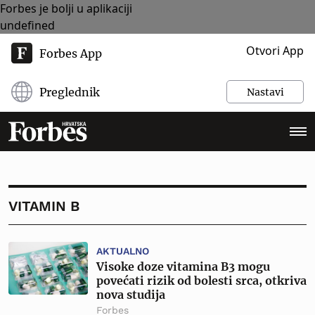
Forbes je bolji u aplikaciji
undefined
Otvori App
Forbes App
Preglednik
Nastavi
VITAMIN B
AKTUALNO
Visoke doze vitamina B3 mogu
povećati rizik od bolesti srca, otkriva
nova studija
Forbes