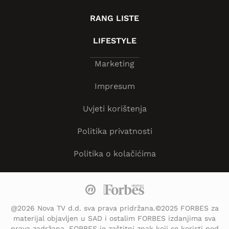
RANG LISTE
LIFESTYLE
Marketing
Impresum
Uvjeti korištenja
Politika privatnosti
Politika o kolačićima
@2026 Nova TV d.d. sva prava pridržana.©2025 FORBES za
materijal objavljen u SAD i ostalim FORBES izdanjima sva
prava zadržana. FORBES je zaštitni znak koji se koristi pod