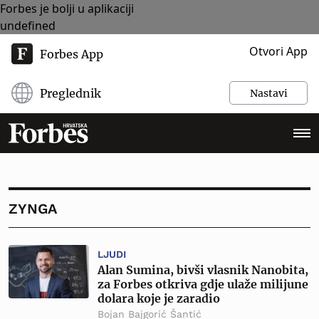
Forbes je bolji u aplikaciji
undefined
Otvori App
Forbes App
Preglednik
Nastavi
ZYNGA
LJUDI
Alan Sumina, bivši vlasnik Nanobita,
za Forbes otkriva gdje ulaže milijune
dolara koje je zaradio
Bojan Bajgorić Šantić