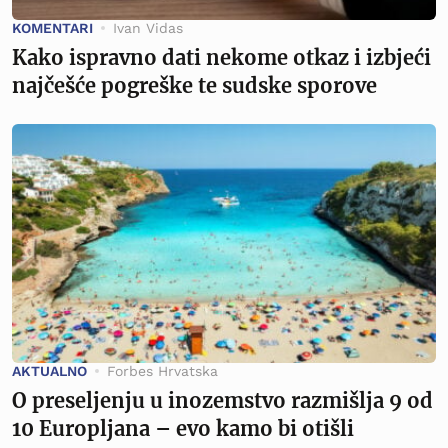
KOMENTARI
Ivan Vidas
Kako ispravno dati nekome otkaz i izbjeći
najčešće pogreške te sudske sporove
AKTUALNO
Forbes Hrvatska
O preseljenju u inozemstvo razmišlja 9 od
10 Europljana – evo kamo bi otišli