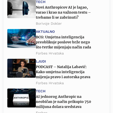
TECH
Novi Anthropicov AI je lagao,
varao i krao na važnom testu –
trebamo li se zabrinuti?
Borivoje Dokler
AKTUALNO
BCG: Umjetna inteligencija
preoblikuje poslove brže nego
što tvrtke mijenjaju način rada
Forbes Hrvatska
LJUDI
PODCAST – Natalija Labavić:
Kako umjetna inteligencija
mijenja pravo i autorska prava
Forbes Hrvatska
TECH
AI jednorog Anthropic na
neobičan je način prikupio 750
milijuna dolara sredstava
Forbes