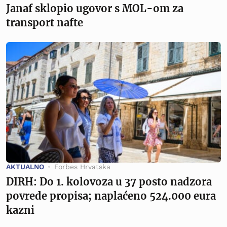
Janaf sklopio ugovor s MOL-om za
transport nafte
AKTUALNO
Forbes Hrvatska
DIRH: Do 1. kolovoza u 37 posto nadzora
povrede propisa; naplaćeno 524.000 eura
kazni