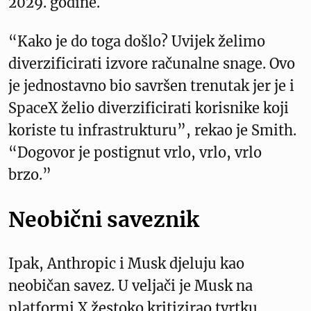
2029. godine.
“Kako je do toga došlo? Uvijek želimo
diverzificirati izvore računalne snage. Ovo
je jednostavno bio savršen trenutak jer je i
SpaceX želio diverzificirati korisnike koji
koriste tu infrastrukturu”, rekao je Smith.
“Dogovor je postignut vrlo, vrlo, vrlo
brzo.”
Neobični saveznik
Ipak, Anthropic i Musk djeluju kao
neobičan savez. U veljači je Musk na
platformi X žestoko kritizirao tvrtku,