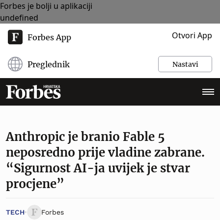
Forbes je bolji u aplikaciji
undefined
Otvori App
Forbes App
Preglednik
Nastavi
Anthropic je branio Fable 5
neposredno prije vladine zabrane.
“Sigurnost AI-ja uvijek je stvar
procjene”
TECH
Forbes