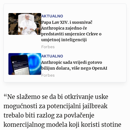
AKTUALNO
Papa Lav XIV. i suosnivač
Anthropica zajedno će
predstaviti smjernice Crkve o
umjetnoj inteligenciji
Forbes
AKTUALNO
Anthropic sada vrijedi gotovo
bilijun dolara, više nego OpenAI
Forbes
“Ne slažemo se da bi otkrivanje uske
mogućnosti za potencijalni jailbreak
trebalo biti razlog za povlačenje
komercijalnog modela koji koristi stotine