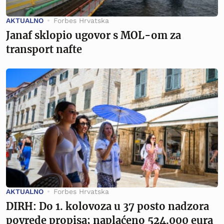
AKTUALNO
Forbes Hrvatska
Janaf sklopio ugovor s MOL-om za
transport nafte
AKTUALNO
Forbes Hrvatska
DIRH: Do 1. kolovoza u 37 posto nadzora
povrede propisa; naplaćeno 524.000 eura