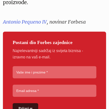
proizvode.
Antonio Pequeno IV
, novinar Forbesa
Postani dio Forbes zajednice
Najrelevantniji sadržaj iz svijeta biznisa -
izravno na vaš e-mail.
Prijavi se