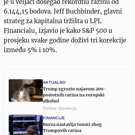
je u veljači dosegao rekordnu razinu od
6.144,15 bodova. Jeff Buchbinder, glavni
strateg za kapitalna tržišta u LPL
Financialu, izjavio je kako S&P 500 u
prosjeku svake godine doživi tri korekcije
između 5% i 10%.
AKTUALNO
Trump zgrozio najavom 200-
postotnih carina na europski
alkohol
Forbes Slovenija
FINANCIJE
Burza nastavlja tonuti zbog
Trumpovih carina