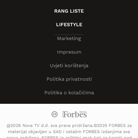
RANG LISTE
LIFESTYLE
Marketing
Impresum
Uvjeti korištenja
Politika privatnosti
Politika o kolačićima
@2026 Nova TV d.d. sva prava pridržana.©2025 FORBES za
materijal objavljen u SAD i ostalim FORBES izdanjima sva
prava zadržana. FORBES je zaštitni znak koji se koristi pod