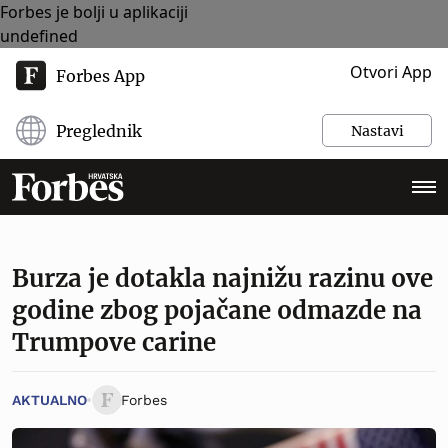
Forbes je bolji u aplikaciji
undefined
Otvori App
Forbes App
Preglednik
Nastavi
Burza je dotakla najnižu razinu ove
godine zbog pojačane odmazde na
Trumpove carine
AKTUALNO
Forbes