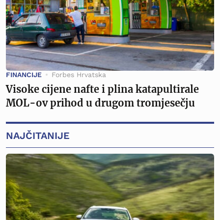
FINANCIJE
Forbes Hrvatska
Visoke cijene nafte i plina katapultirale
MOL-ov prihod u drugom tromjesečju
NAJČITANIJE