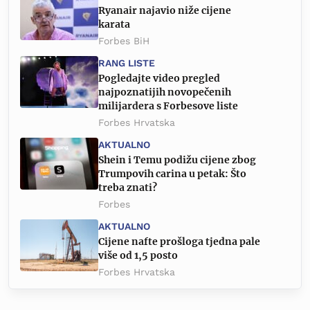
Ryanair najavio niže cijene
karata
Forbes BiH
RANG LISTE
Pogledajte video pregled
najpoznatijih novopečenih
milijardera s Forbesove liste
Forbes Hrvatska
AKTUALNO
Shein i Temu podižu cijene zbog
Trumpovih carina u petak: Što
treba znati?
Forbes
AKTUALNO
Cijene nafte prošloga tjedna pale
više od 1,5 posto
Forbes Hrvatska