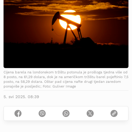
Cijena barela na londonskom tržištu potonula je prošloga tjedna više od
8 posto, na 61,29 dolara, dok je na američkom tržištu barel pojeftinio 7,5
posto, na 58,29 dolara. Oštar pad cijena nafte drugi tjedan zaredom
ponajviše je posljedic; Foto: Guliver Image
5. svi 2025. 08:39