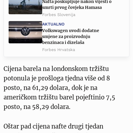
Nafta poskupljuje nakon vijesti o
smrti prvog čovjeka Hamasa
Forbes Slovenija
AKTUALNO
Volkswagen uvodi dodatne
smjene za proizvodnju
benzinaca i dizelaša
Forbes Hrvatska
Cijena barela na londonskom tržištu
potonula je prošloga tjedna više od 8
posto, na 61,29 dolara, dok je na
američkom tržištu barel pojeftinio 7,5
posto, na 58,29 dolara.
Oštar pad cijena nafte drugi tjedan