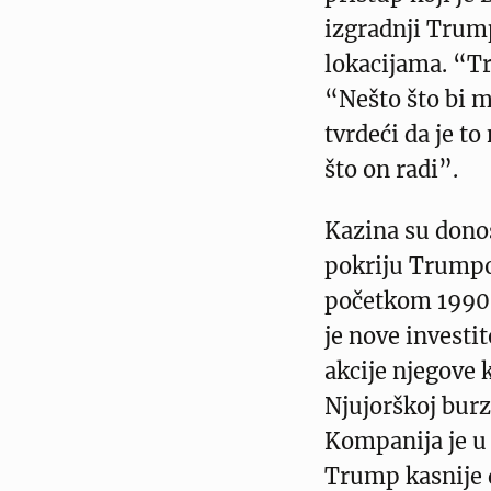
izgradnji Trump
lokacijama. “T
“Nešto što bi mo
tvrdeći da je to
što on radi”.
Kazina su dono
pokriju Trumpo
početkom 1990-
je nove investit
akcije njegove 
Njujorškoj bur
Kompanija je u 
Trump kasnije d