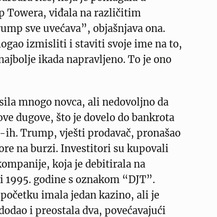
 Towera, viđala na različitim
rump sve uvećava”, objašnjava ona.
gao izmisliti i staviti svoje ime na to,
 najbolje ikada napravljeno. To je ono
sila mnogo novca, ali nedovoljno da
ve dugove, što je dovelo do bankrota
ih. Trump, vješti prodavač, pronašao
ore na burzi. Investitori su kupovali
kompanije, koja je debitirala na
zi 1995. godine s oznakom “DJT”.
početku imala jedan kazino, ali je
odao i preostala dva, povećavajući