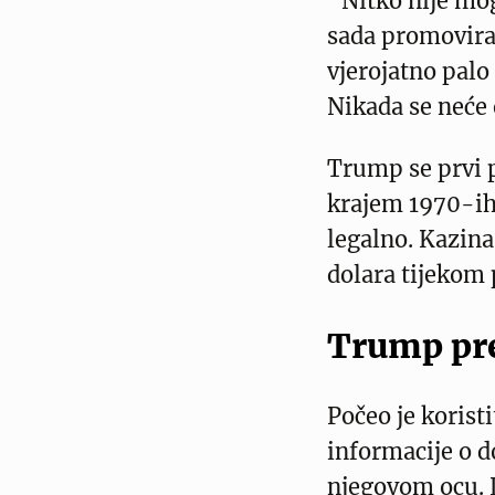
“Nitko nije mog
sada promovira 
vjerojatno palo
Nikada se neće o
Trump se prvi p
krajem 1970-ih,
legalno. Kazina
dolara tijekom 
Trump pre
Počeo je koristi
informacije o d
njegovom ocu. L