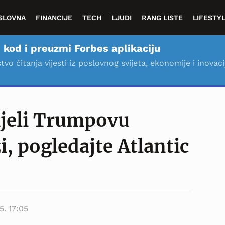
SLOVNA
FINANCIJE
TECH
LJUDI
RANG LISTE
LIFESTY
 kod i preuzmi Forbes aplikaciju
stvo čitanja vijesti iz poslovnog svijeta, ekonomije i inovaci
mjeli Trumpovu
i, pogledajte Atlantic
5. 17:05