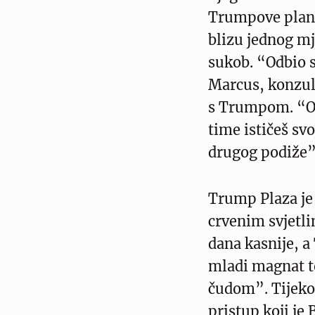
Trumpove plano
blizu jednog mje
sukob. “Odbio s
Marcus, konzult
s Trumpom. “On
time ističeš sv
drugog podiže”
Trump Plaza je 
crvenim svjetli
dana kasnije, a
mladi magnat 
čudom”. Tijekom
pristup koji je