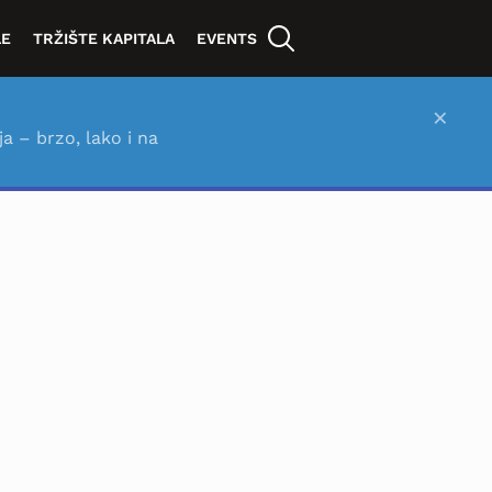
LE
TRŽIŠTE KAPITALA
EVENTS
×
ja – brzo, lako i na