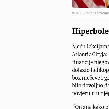
REUTERS/Kevin Lamarqu
Hiperbole
Među lekcijama
Atlantic Cityja:
financije njego
dolazio helikop
box mečeve i gr
bilo dovoljno da
povjeruju u nje
“On zna kako ob