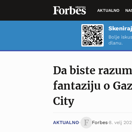
AKTUALNO
NA
Skeniraj
Bolje isku
dlanu.
Da biste razu
fantaziju o Gaz
City
AKTUALNO
Forbes
8. velj 202