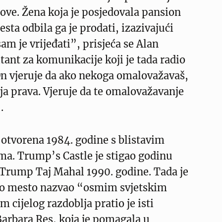
ve. Žena koja je posjedovala pansion
sta odbila ga je prodati, izazivajući
am je vrijeđati”, prisjeća se Alan
ant za komunikacije koji je tada radio
 vjeruje da ako nekoga omalovažavaš,
oja prava. Vjeruje da te omalovažavanje
.
otvorena 1984. godine s blistavim
ma. Trump’s Castle je stigao godinu
 Trump Taj Mahal 1990. godine. Tada je
to mesto nazvao “osmim svjetskim
 cijelog razdoblja pratio je isti
 Barbara Res, koja je pomagala u