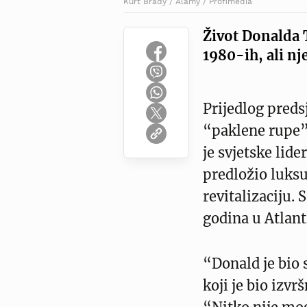
Kurt Brady / Alamy / Profimedia
Život Donalda 
1980-ih, ali nj
Prijedlog pred
“paklene rupe”
je svjetske lide
predložio luksu
revitalizaciju.
godina u Atlanti
“Donald je bio 
koji je bio izvr