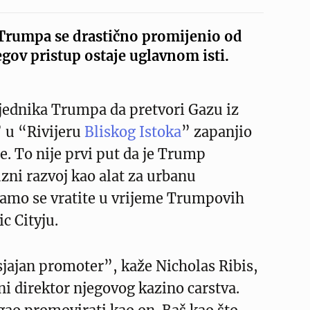
Trumpa se drastično promijenio od
egov pristup ostaje uglavnom isti.
sjednika Trumpa da pretvori Gazu iz
 u “Rivijeru
Bliskog Istoka
” zapanjio
re. To nije prvi put da je Trump
zni razvoj kao alat za urbanu
 Samo se vratite u vrijeme Trumpovih
c Cityju.
sjajan promoter”, kaže Nicholas Ribis,
šni direktor njegovog kazino carstva.