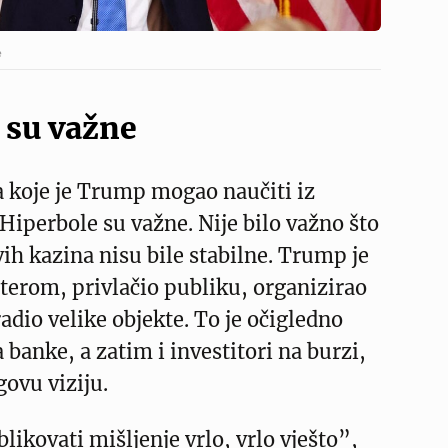
e
 su važne
 koje je Trump mogao naučiti iz
 Hiperbole su važne. Nije bilo važno što
vih kazina nisu bile stabilne. Trump je
terom, privlačio publiku, organizirao
adio velike objekte. To je očigledno
 banke, a zatim i investitori na burzi,
govu viziju.
likovati mišljenje vrlo, vrlo vješto”,