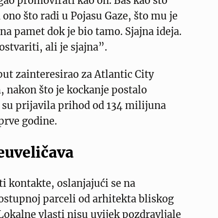
ao promovirati kao on. Baš kao što
ono što radi u Pojasu Gaze, što mu je
 na pamet dok je bio tamo. Sjajna ideja.
stvariti, ali je sjajna”.
ut zainteresirao za Atlantic City
 nakon što je kockanje postalo
 su prijavila prihod od 134 milijuna
prve godine.
uveličava
ti kontakte, oslanjajući se na
ostupnoj parceli od arhitekta bliskog
okalne vlasti nisu uvijek pozdravljale