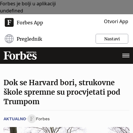
Forbes je bolji u aplikaciji
undefined
Otvori App
Forbes App
Preglednik
Nastavi
Dok se Harvard bori, strukovne
škole spremne su procvjetati pod
Trumpom
AKTUALNO
Forbes