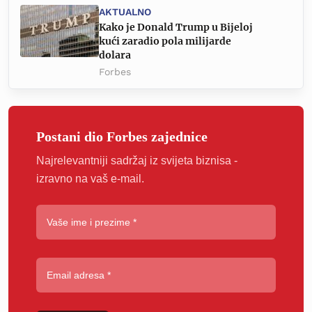
AKTUALNO
Kako je Donald Trump u Bijeloj
kući zaradio pola milijarde
dolara
Forbes
Postani dio Forbes zajednice
Najrelevantniji sadržaj iz svijeta biznisa -
izravno na vaš e-mail.