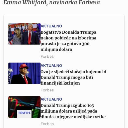
Emma Whitford, novinarka Forbesa
AKTUALNO
Bogatstvo Donalda Trumpa
nakon pobjede na izborima
poraslo je za gotovo 300
milijuna dolara
Forbes
AKTUALNO
Ovo je sljedeći slučaj u kojemu bi
Donald Trump mogao biti
financijski kažnjen
Forbes
AKTUALNO
Donald Trump izgubio 163
milijuna dolara uslijed pada
dionica njegove medijske tvrtke
Forbes