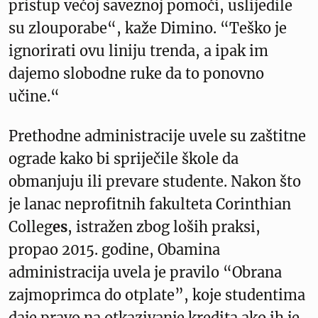
pristup većoj saveznoj pomoći, uslijedile
su zlouporabe“, kaže Dimino. “Teško je
ignorirati ovu liniju trenda, a ipak im
dajemo slobodne ruke da to ponovno
učine.“
Prethodne administracije uvele su zaštitne
ograde kako bi spriječile škole da
obmanjuju ili prevare studente. Nakon što
je lanac neprofitnih fakulteta Corinthian
Colleg
es
, istražen zbog loših praksi,
propao 2015. godine, Obamina
administracija uvela je pravilo “Obrana
zajmoprimca do otplate”, koje studentima
daje pravo na otkazivanje kredita ako ih je