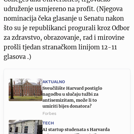
udruženje usmjereno na profit. (Njegova
nominacija čeka glasanje u Senatu nakon
što su je republikanci progurali kroz Odbor
za zdravstvo, obrazovanje, rad i mirovine
prošli tjedan stranačkom linijom 12-11
glasova .)
AKTUALNO
Sveučilište Harvard postiglo
nagodbu u slučaju tužbi za
antisemizitam, može li to
umiriti bijes donatora?
Forbes
TECH
AI startup studenata s Harvarda