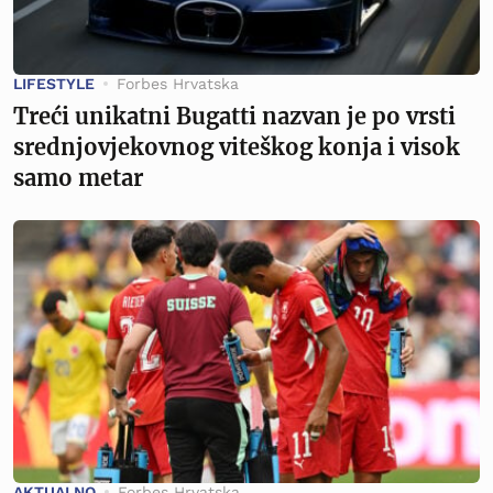
LIFESTYLE
Forbes Hrvatska
Treći unikatni Bugatti nazvan je po vrsti
srednjovjekovnog viteškog konja i visok
samo metar
AKTUALNO
Forbes Hrvatska