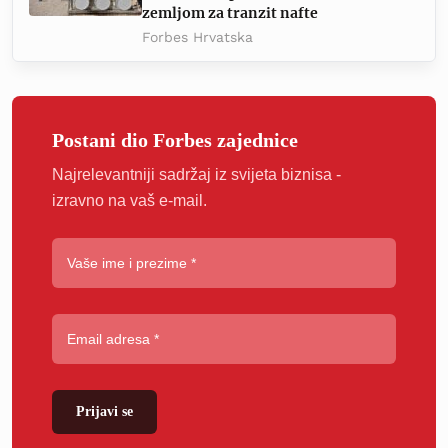
zemljom za tranzit nafte
Forbes Hrvatska
Postani dio Forbes zajednice
Najrelevantniji sadržaj iz svijeta biznisa -
izravno na vaš e-mail.
Prijavi se