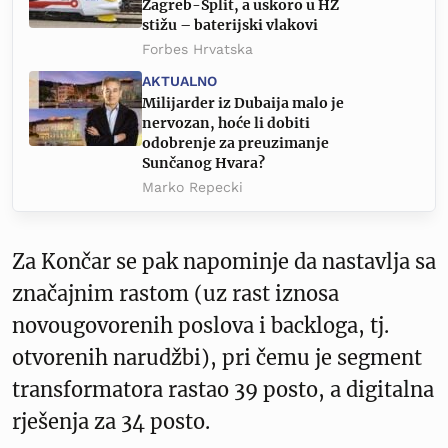
Zagreb-Split, a uskoro u HŽ
stižu – baterijski vlakovi
Forbes Hrvatska
AKTUALNO
Milijarder iz Dubaija malo je
nervozan, hoće li dobiti
odobrenje za preuzimanje
Sunčanog Hvara?
Marko Repecki
Za Končar se pak napominje da nastavlja sa
značajnim rastom (uz rast iznosa
novougovorenih poslova i backloga, tj.
otvorenih narudžbi), pri čemu je segment
transformatora rastao 39 posto, a digitalna
rješenja za 34 posto.