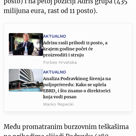
posto) i na petoj poziciji Adris grupa (435
milijuna eura, rast od 11 posto).
AKTUALNO
Adrisu rasli prihodi 11 posto, a
krajem godine počet će
proizvoditi i struju
Forbes Hrvatska
AKTUALNO
Analiza Podravkinog širenja na
poljoprivredu: Kako se uplela
EBRD, i što znamo o direktorici
koja vodi posao
Marko Repecki
Među promatranim burzovnim teškašima