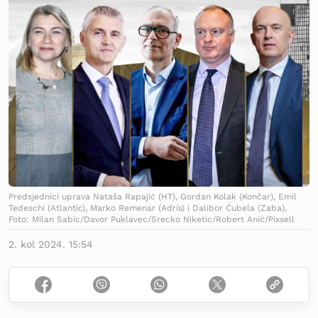
Predsjednici uprava Nataša Rapajić (HT), Gordan Kolak (Končar), Emil
Tedeschi (Atlantic), Marko Remenar (Adris) i Dalibor Ćubela (Zaba),
Foto: Milan Sabic/Davor Puklavec/Srecko Niketic/Robert Anić/Pixsell
2. kol 2024. 15:54