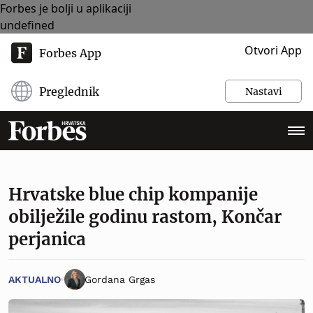
Forbes je bolji u aplikaciji
undefined
Otvori App
Forbes App
Preglednik
Nastavi
Hrvatske blue chip kompanije
obilježile godinu rastom, Končar
perjanica
AKTUALNO
Gordana Grgas