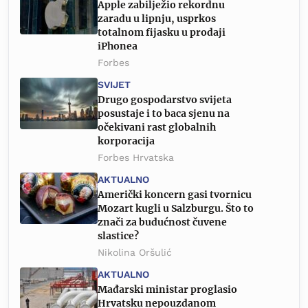
Apple zabilježio rekordnu
zaradu u lipnju, usprkos
totalnom fijasku u prodaji
iPhonea
Forbes
SVIJET
Drugo gospodarstvo svijeta
posustaje i to baca sjenu na
očekivani rast globalnih
korporacija
Forbes Hrvatska
AKTUALNO
Američki koncern gasi tvornicu
Mozart kugli u Salzburgu. Što to
znači za budućnost čuvene
slastice?
Nikolina Oršulić
AKTUALNO
Mađarski ministar proglasio
Hrvatsku nepouzdanom