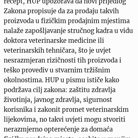
recept, HUP upozorava da novi prijedlog
Zakona propisuje da za prodaju takvih
proizvoda u fizičkim prodajnim mjestima
nalaže zapošljavanje stručnog kadra u vidu
doktora veterinarske medicine ili
veterinarskih tehničara, što je uvjet
nesrazmjeran rizičnosti tih proizvoda i
teško provediv u stvarnim tržišnim
okolnostima. HUP u pismu ističe kako
podržava cilj zakona: zaštitu zdravlja
životinja, javnog zdravlja, sigurnost
korisnika i zakonit promet veterinarskim
lijekovima, no takvi uvjeti mogu stvoriti
nerazmjerno opterećenje za domaća