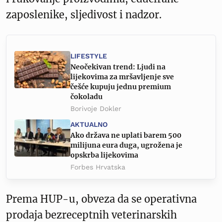
zaposlenike, sljedivost i nadzor.
LIFESTYLE
Neočekivan trend: Ljudi na
lijekovima za mršavljenje sve
češće kupuju jednu premium
čokoladu
Borivoje Dokler
AKTUALNO
Ako država ne uplati barem 500
milijuna eura duga, ugrožena je
opskrba lijekovima
Forbes Hrvatska
Prema HUP-u, obveza da se operativna
prodaja bezreceptnih veterinarskih