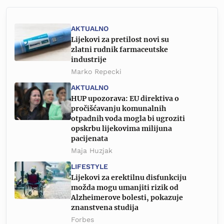
AKTUALNO
Lijekovi za pretilost novi su
zlatni rudnik farmaceutske
industrije
Marko Repecki
AKTUALNO
HUP upozorava: EU direktiva o
pročišćavanju komunalnih
otpadnih voda mogla bi ugroziti
opskrbu lijekovima milijuna
pacijenata
Maja Huzjak
LIFESTYLE
Lijekovi za erektilnu disfunkciju
možda mogu umanjiti rizik od
Alzheimerove bolesti, pokazuje
znanstvena studija
Forbes