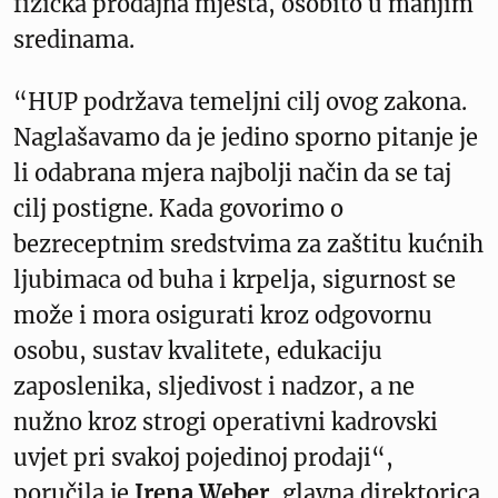
fizička prodajna mjesta, osobito u manjim
sredinama.
“HUP podržava temeljni cilj ovog zakona.
Naglašavamo da je jedino sporno pitanje je
li odabrana mjera najbolji način da se taj
cilj postigne. Kada govorimo o
bezreceptnim sredstvima za zaštitu kućnih
ljubimaca od buha i krpelja, sigurnost se
može i mora osigurati kroz odgovornu
osobu, sustav kvalitete, edukaciju
zaposlenika, sljedivost i nadzor, a ne
nužno kroz strogi operativni kadrovski
uvjet pri svakoj pojedinoj prodaji“,
poručila je
Irena Weber
, glavna direktorica