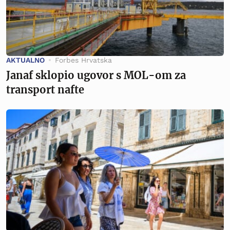
AKTUALNO
Forbes Hrvatska
Janaf sklopio ugovor s MOL-om za
transport nafte