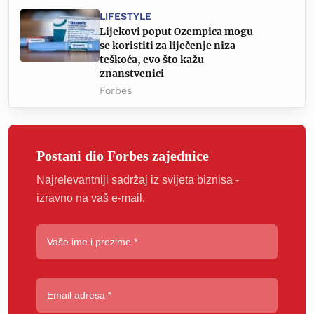
LIFESTYLE
Lijekovi poput Ozempica mogu
se koristiti za liječenje niza
teškoća, evo što kažu
znanstvenici
Forbes
Postani dio Forbes zajednice
Najrelevantniji sadržaj iz svijeta biznisa -
izravno na vaš e-mail.