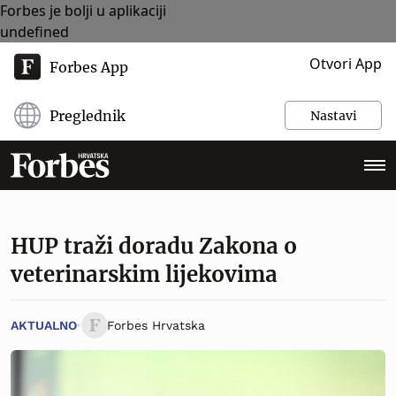
Forbes je bolji u aplikaciji
undefined
Otvori App
Forbes App
Preglednik
Nastavi
HUP traži doradu Zakona o
veterinarskim lijekovima
AKTUALNO
Forbes Hrvatska