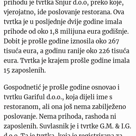
prihodu je tvrtka Šnjur d.o.o, preko koje,
vjerojatno, ide poslovanje restorana. Ova
tvrtka je u posljednje dvije godine imala
prihode od oko 1,8 milijuna eura godišnje.
Dobit je prošle godine iznosila oko 267
tisuća eura, a godinu ranije oko 226 tisuća
eura. Tvrtka je krajem prošle godine imala
15 zaposlenih.
Gospodnetić je prošle godine osnovao i
tvrtku Gariful d.o.o., koja dijeli ime s
restoranom, ali ona još nema zabilježeno
poslovanje. Nema prihoda, rashoda ni
zaposlenih. Suvlasnik je i tvrtke G.M. & I.G.
d.o.o. Ta je tvrtka, koja je registrirana za