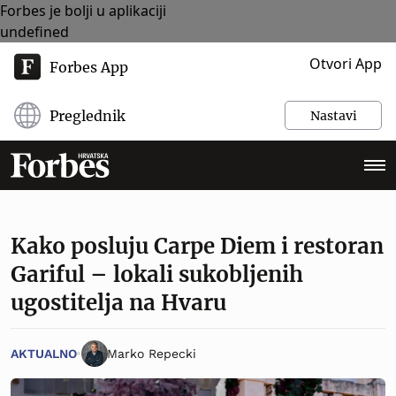
Forbes je bolji u aplikaciji
undefined
Otvori App
Forbes App
Preglednik
Nastavi
Kako posluju Carpe Diem i restoran
Gariful – lokali sukobljenih
ugostitelja na Hvaru
AKTUALNO
Marko Repecki