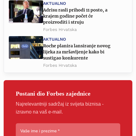
AKTUALNO
Adrisu rasli prihodi 11 posto, a
krajem godine počet će
proizvoditi i struju
Forbes Hrvatska
AKTUALNO
Roche planira lansiranje novog
lijeka za mršavljenje kako bi
sustigao konkurente
Forbes Hrvatska
Postani dio Forbes zajednice
Najrelevantniji sadržaj iz svijeta biznisa -
izravno na vaš e-mail.