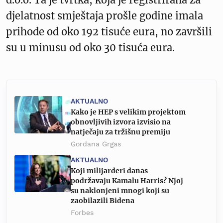
djelatnost smještaja prošle godine imala
prihode od oko 192 tisuće eura, no završili
su u minusu od oko 30 tisuća eura.
AKTUALNO
Kako je HEP s velikim projektom
obnovljivih izvora izvisio na
natječaju za tržišnu premiju
Gordana Grgas
AKTUALNO
Koji milijarderi danas
podržavaju Kamalu Harris? Njoj
su naklonjeni mnogi koji su
zaobilazili Bidena
Forbes