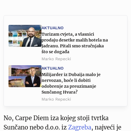
AKTUALNO
Turizam cvjeta, a vlasnici
prodaju desetke malih hotela na
Jadranu. Pitali smo stručnjaka
što se događa
Marko Repecki
AKTUALNO
Milijarder iz Dubaija malo je
nervozan, hoće li dobiti
odobrenje za preuzimanje
Sunčanog Hvara?
Marko Repecki
No, Carpe Diem iza kojeg stoji tvrtka
Sunčano nebo d.o.o. iz
Zagreba
, najveći je