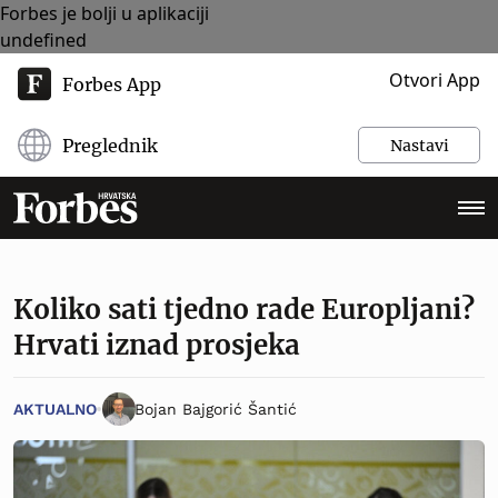
Forbes je bolji u aplikaciji
undefined
Otvori App
Forbes App
Preglednik
Nastavi
Koliko sati tjedno rade Europljani?
Hrvati iznad prosjeka
AKTUALNO
Bojan Bajgorić Šantić