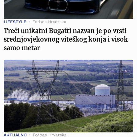
LIFESTYLE
Forbes Hrvatska
Treći unikatni Bugatti nazvan je po vrsti
srednjovjekovnog viteškog konja i visok
samo metar
AKTUALNO
Forbes Hrvatska