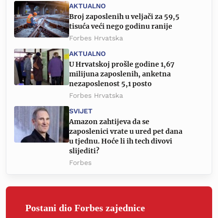
AKTUALNO
Broj zaposlenih u veljači za 59,5
tisuća veći nego godinu ranije
Forbes Hrvatska
AKTUALNO
U Hrvatskoj prošle godine 1,67
milijuna zaposlenih, anketna
nezaposlenost 5,1 posto
Forbes Hrvatska
SVIJET
Amazon zahtijeva da se
zaposlenici vrate u ured pet dana
u tjednu. Hoće li ih tech divovi
slijediti?
Forbes
Postani dio Forbes zajednice