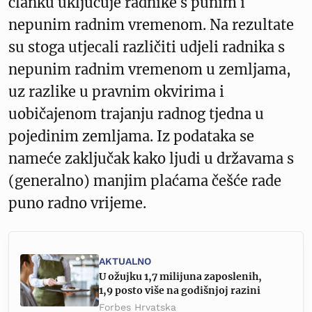
članku uključuje radnike s punim i
nepunim radnim vremenom. Na rezultate
su stoga utjecali različiti udjeli radnika s
nepunim radnim vremenom u zemljama,
uz razlike u pravnim okvirima i
uobičajenom trajanju radnog tjedna u
pojedinim zemljama. Iz podataka se
nameće zaključak kako ljudi u državama s
(generalno) manjim plaćama češće rade
puno radno vrijeme.
AKTUALNO
U ožujku 1,7 milijuna zaposlenih,
1,9 posto više na godišnjoj razini
Forbes Hrvatska