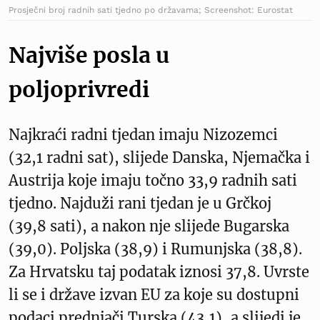
Prosječni broj radnih sati tjedno po državama; Screenshot: Eurostat
Najviše posla u
poljoprivredi
Najkraći radni tjedan imaju Nizozemci
(32,1 radni sat), slijede Danska, Njemačka i
Austrija koje imaju točno 33,9 radnih sati
tjedno. Najduži rani tjedan je u Grčkoj
(39,8 sati), a nakon nje slijede Bugarska
(39,0). Poljska (38,9) i Rumunjska (38,8).
Za Hrvatsku taj podatak iznosi 37,8. Uvrste
li se i države izvan EU za koje su dostupni
podaci prednjači Turska (43,1), a slijedi je