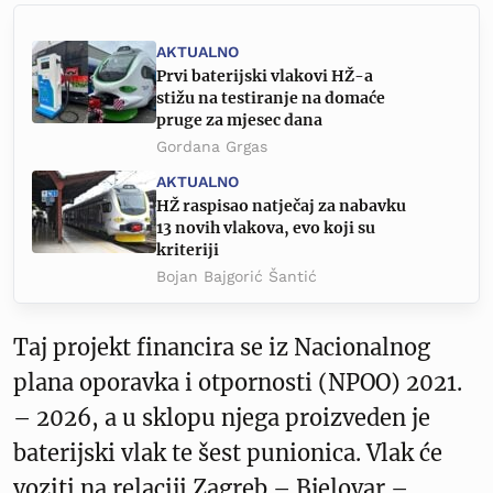
AKTUALNO
Prvi baterijski vlakovi HŽ-a
stižu na testiranje na domaće
pruge za mjesec dana
Gordana Grgas
AKTUALNO
HŽ raspisao natječaj za nabavku
13 novih vlakova, evo koji su
kriteriji
Bojan Bajgorić Šantić
Taj projekt financira se iz Nacionalnog
plana oporavka i otpornosti (NPOO) 2021.
– 2026, a u sklopu njega proizveden je
baterijski vlak te šest punionica. Vlak će
voziti na relaciji Zagreb – Bjelovar –