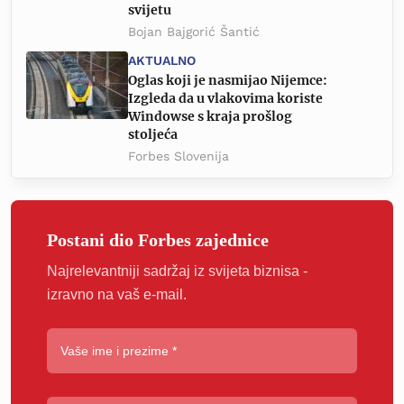
svijetu
Bojan Bajgorić Šantić
AKTUALNO
Oglas koji je nasmijao Nijemce:
Izgleda da u vlakovima koriste
Windowse s kraja prošlog
stoljeća
Forbes Slovenija
Postani dio Forbes zajednice
Najrelevantniji sadržaj iz svijeta biznisa -
izravno na vaš e-mail.