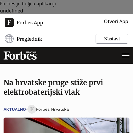
Forbes je bolji u aplikaciji
undefined
Otvori App
Forbes App
Preglednik
Nastavi
Na hrvatske pruge stiže prvi
elektrobaterijski vlak
AKTUALNO
Forbes Hrvatska