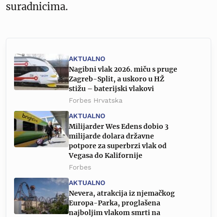
suradnicima.
AKTUALNO
Nagibni vlak 2026. miču s pruge
Zagreb-Split, a uskoro u HŽ
stižu – baterijski vlakovi
Forbes Hrvatska
AKTUALNO
Milijarder Wes Edens dobio 3
milijarde dolara državne
potpore za superbrzi vlak od
Vegasa do Kalifornije
Forbes
AKTUALNO
Nevera, atrakcija iz njemačkog
Europa-Parka, proglašena
najboljim vlakom smrti na