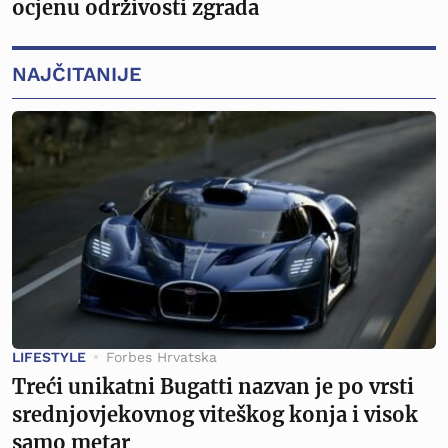
ocjenu održivosti zgrada
NAJČITANIJE
LIFESTYLE
Forbes Hrvatska
Treći unikatni Bugatti nazvan je po vrsti
srednjovjekovnog viteškog konja i visok
samo metar