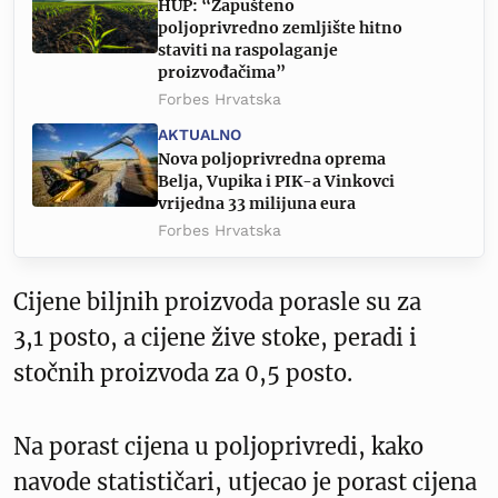
HUP: “Zapušteno
poljoprivredno zemljište hitno
staviti na raspolaganje
proizvođačima”
Forbes Hrvatska
AKTUALNO
Nova poljoprivredna oprema
Belja, Vupika i PIK-a Vinkovci
vrijedna 33 milijuna eura
Forbes Hrvatska
Cijene biljnih proizvoda porasle su za
3,1 posto, a cijene žive stoke, peradi i
stočnih proizvoda za 0,5 posto.
Na porast cijena u poljoprivredi, kako
navode statističari, utjecao je porast cijena