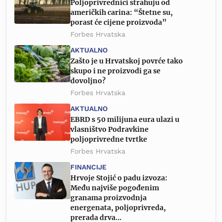
Poljoprivrednici strahuju od
američkih carina: “Štetne su,
porast će cijene proizvoda”
Forbes Hrvatska
AKTUALNO
Zašto je u Hrvatskoj povrće tako
skupo i ne proizvodi ga se
dovoljno?
Forbes Hrvatska
AKTUALNO
EBRD s 50 milijuna eura ulazi u
vlasništvo Podravkine
poljoprivredne tvrtke
Forbes Hrvatska
FINANCIJE
Hrvoje Stojić o padu izvoza:
Među najviše pogođenim
granama proizvodnja
energenata, poljoprivreda,
prerada drva…