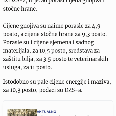
iz DZS-a, utjecao porast cijena gnojiva i
stočne hrane.
Cijene gnojiva su naime porasle za 4,9
posto, a cijene stočne hrane za 9,3 posto.
Porasle su i cijene sjemena i sadnog
materijala, za 10,5 posto, sredstava za
zaštitu bilja, za 3,5 posto te veterinarskih
usluga, za 11 posto.
Istodobno su pale cijene energije i maziva,
za 10,3 posto, podaci su DZS-a.
AKTUALNO