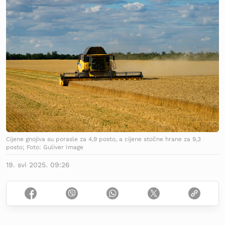
Cijene gnojiva su porasle za 4,9 posto, a cijene stočne hrane za 9,3
posto; Foto: Guliver Image
19. svi 2025. 09:26