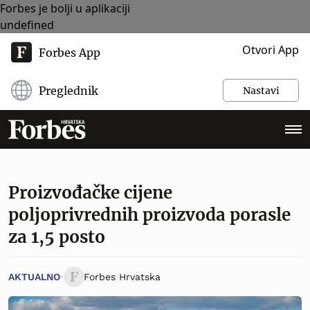
Forbes je bolji u aplikaciji
undefined
Otvori App
Forbes App
Preglednik
Nastavi
Proizvođačke cijene
poljoprivrednih proizvoda porasle
za 1,5 posto
AKTUALNO
Forbes Hrvatska