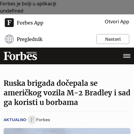
Forbes je bolji u aplikaciji
undefined
Otvori App
Forbes App
Preglednik
Nastavi
Ruska brigada dočepala se
američkog vozila M-2 Bradley i sad
ga koristi u borbama
AKTUALNO
Forbes