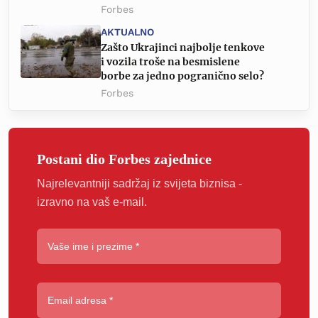
Forbes
AKTUALNO
Zašto Ukrajinci najbolje tenkove
i vozila troše na besmislene
borbe za jedno pogranično selo?
Forbes
Postani dio Forbes zajednice
Najrelevantniji sadržaj iz svijeta biznisa -
izravno na vaš e-mail.