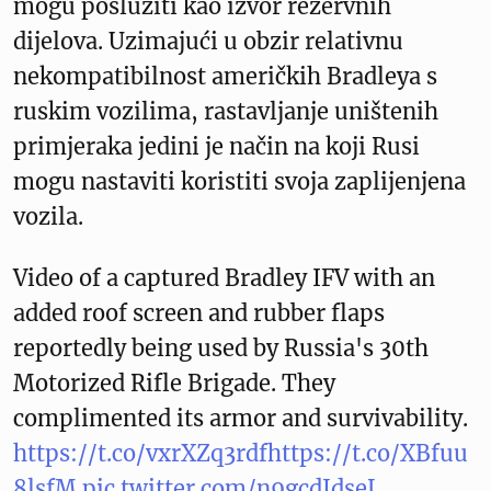
mogu poslužiti kao izvor rezervnih
dijelova. Uzimajući u obzir relativnu
nekompatibilnost američkih Bradleya s
ruskim vozilima, rastavljanje uništenih
primjeraka jedini je način na koji Rusi
mogu nastaviti koristiti svoja zaplijenjena
vozila.
Video of a captured Bradley IFV with an
added roof screen and rubber flaps
reportedly being used by Russia's 30th
Motorized Rifle Brigade. They
complimented its armor and survivability.
https://t.co/vxrXZq3rdf
https://t.co/XBfuu
8lsfM
pic.twitter.com/n9gcdJdseL