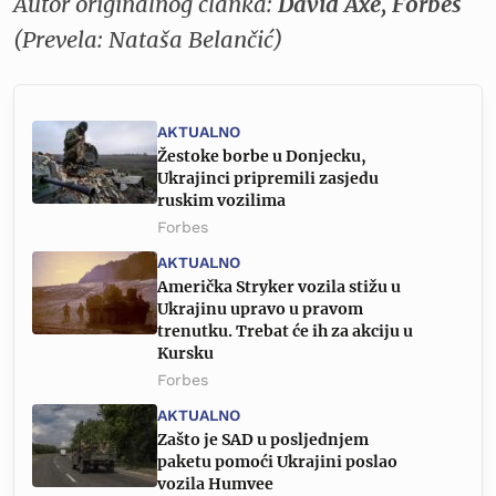
Autor originalnog članka:
David Axe, Forbes
(Prevela: Nataša Belančić)
AKTUALNO
Žestoke borbe u Donjecku,
Ukrajinci pripremili zasjedu
ruskim vozilima
Forbes
AKTUALNO
Američka Stryker vozila stižu u
Ukrajinu upravo u pravom
trenutku. Trebat će ih za akciju u
Kursku
Forbes
AKTUALNO
Zašto je SAD u posljednjem
paketu pomoći Ukrajini poslao
vozila Humvee