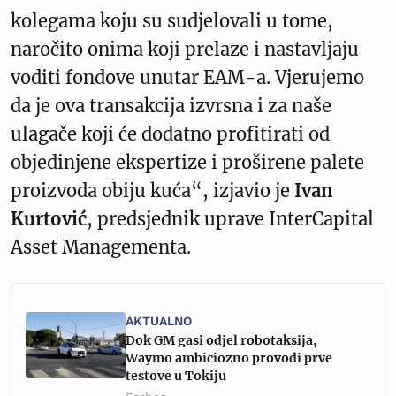
kolegama koju su sudjelovali u tome,
naročito onima koji prelaze i nastavljaju
voditi fondove unutar EAM-a. Vjerujemo
da je ova transakcija izvrsna i za naše
ulagače koji će dodatno profitirati od
objedinjene ekspertize i proširene palete
proizvoda obiju kuća“, izjavio je
Ivan
Kurtović
, predsjednik uprave InterCapital
Asset Managementa.
AKTUALNO
Dok GM gasi odjel robotaksija,
Waymo ambiciozno provodi prve
testove u Tokiju