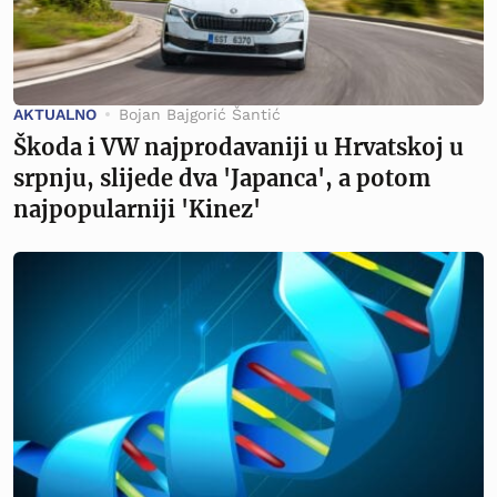
AKTUALNO
Bojan Bajgorić Šantić
Škoda i VW najprodavaniji u Hrvatskoj u
srpnju, slijede dva 'Japanca', a potom
najpopularniji 'Kinez'