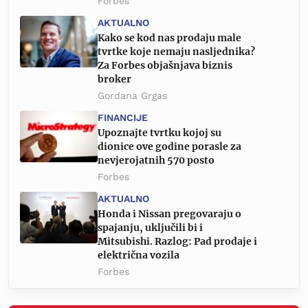
Forbes
AKTUALNO
Kako se kod nas prodaju male
tvrtke koje nemaju nasljednika?
Za Forbes objašnjava biznis
broker
Gordana Grgas
FINANCIJE
Upoznajte tvrtku kojoj su
dionice ove godine porasle za
nevjerojatnih 570 posto
Forbes
AKTUALNO
Honda i Nissan pregovaraju o
spajanju, uključili bi i
Mitsubishi. Razlog: Pad prodaje i
električna vozila
Forbes