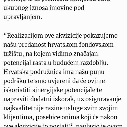
ukupnog iznosa imovine pod
upravljanjem.
“Realizacijom ove akvizicije pokazujemo
našu predanost hrvatskom fondovskom
tržištu, na kojem vidimo značajan
potencijal rasta u budućem razdoblju.
Hrvatska podružnica ima našu punu
podršku te smo uvjereni da će ovime
iskoristiti sinergijske potencijale te
napraviti dodatni iskorak, uz osiguravanje
najkvalitetnije razine usluge svim svojim
klijentima, posebice onima koji će nakon
ove akvizicije to postati“, naglasio je ovom