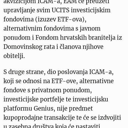
akvizicijom ICAM-a, EAM će preuzeti
upravljanje svim UCITS investicijskim
fondovima (izuzev ETF-ova),
alternativnim fondovima s javnom
ponudom i Fondom hrvatskih branitelja iz
Domovinskog rata i članova njihove
obitelji.
S druge strane, dio poslovanja ICAM-a,
koji se odnosi na ETF-ove, alternativne
fondove s privatnom ponudom,
investicijske portfelje te investicijsku
platformu Genius, nije predmet
kupoprodajne transakcije te će se izdvojiti
u zasebna društva koja će nastaviti