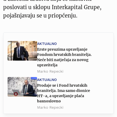
poslovati u sklopu Interkapital Grupe,
pojašnjavaju se u priopćenju.
AKTUALNO
Erste preuzima upravljanje
Fondom hrvatskih branitelja.
Neće biti natječaja za novog
upravitelja
Marko Repecki
AKTUALNO
Prodaje se i Fond hrvatskih
branitelja. Ima samo dionice
HT-a, a upravljanje plaća
basnoslovno
Marko Repecki