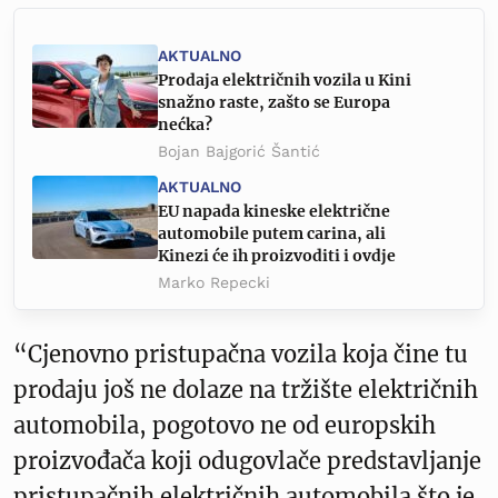
AKTUALNO
Prodaja električnih vozila u Kini
snažno raste, zašto se Europa
nećka?
Bojan Bajgorić Šantić
AKTUALNO
EU napada kineske električne
automobile putem carina, ali
Kinezi će ih proizvoditi i ovdje
Marko Repecki
“Cjenovno pristupačna vozila koja čine tu
prodaju još ne dolaze na tržište električnih
automobila, pogotovo ne od europskih
proizvođača koji odugovlače predstavljanje
pristupačnih električnih automobila što je