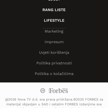
RANG LISTE
LIFESTYLE
Marketing
Impresum
Uvjeti korištenja
Politika privatnosti
Politika o kolačićima
@2026 Nova TV d.d. sva prava pridržana.©2025 FORBES za
materijal objavljen u SAD i ostalim FORBES izdanjima sva