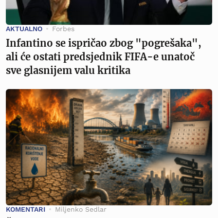
AKTUALNO
Forbes
Infantino se ispričao zbog "pogrešaka",
ali će ostati predsjednik FIFA-e unatoč
sve glasnijem valu kritika
KOMENTARI
Miljenko Sedlar