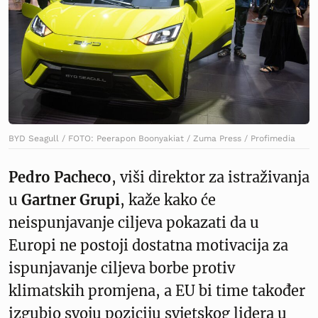
BYD Seagull / FOTO: Peerapon Boonyakiat / Zuma Press / Profimedia
Pedro Pacheco
, viši direktor za istraživanja
u
Gartner Grupi
, kaže kako će
neispunjavanje ciljeva pokazati da u
Europi ne postoji dostatna motivacija za
ispunjavanje ciljeva borbe protiv
klimatskih promjena, a EU bi time također
izgubio svoju poziciju svjetskog lidera u