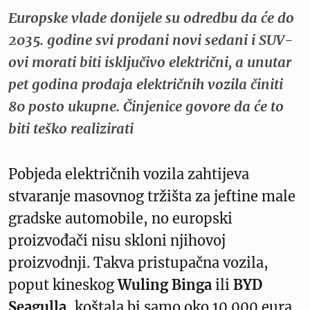
Europske vlade donijele su odredbu da će do
2035. godine svi prodani novi sedani i SUV-
ovi morati biti isključivo električni, a unutar
pet godina prodaja električnih vozila činiti
80 posto ukupne. Činjenice govore da će to
biti teško realizirati
Pobjeda električnih vozila zahtijeva
stvaranje masovnog tržišta za jeftine male
gradske automobile, no europski
proizvođači nisu skloni njihovoj
proizvodnji. Takva pristupačna vozila,
poput kineskog
Wuling Binga
ili
BYD
Seagulla
, koštala bi samo oko 10.000 eura.