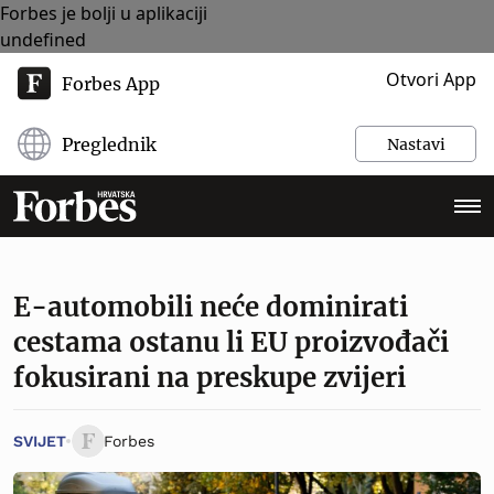
Forbes je bolji u aplikaciji
undefined
Otvori App
Forbes App
Preglednik
Nastavi
E-automobili neće dominirati
cestama ostanu li EU proizvođači
fokusirani na preskupe zvijeri
SVIJET
Forbes