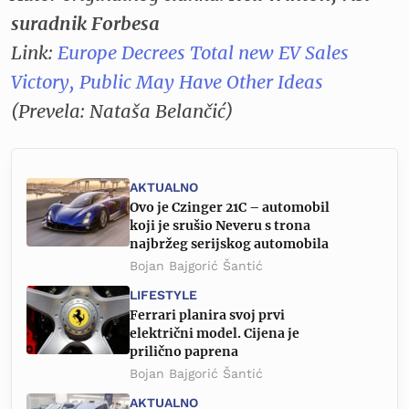
suradnik Forbesa
Link:
Europe Decrees Total new EV Sales
Victory, Public May Have Other Ideas
(Prevela: Nataša Belančić)
AKTUALNO
Ovo je Czinger 21C – automobil
koji je srušio Neveru s trona
najbržeg serijskog automobila
Bojan Bajgorić Šantić
LIFESTYLE
Ferrari planira svoj prvi
električni model. Cijena je
prilično paprena
Bojan Bajgorić Šantić
AKTUALNO