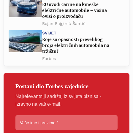
EU uvodi carine na kineske
električne automobile – visina
ovisi o proizvođaču
Bojan Bajgorić Šantić
SVIJET
Koje su opasnosti prevelikog
broja električnih automobila na
tržištu?
Forbes
Postani dio Forbes zajednice
Najrelevantniji sadržaj iz svijeta biznisa -
izravno na vaš e-mail.