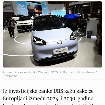
Automobil kineske tvrtke Wuling / FOTO: Zulkarnain / Xinhua News /
Profimedia
Iz investicijske banke
UBS
kažu kako će
Europljani između 2024. i 2030. godine