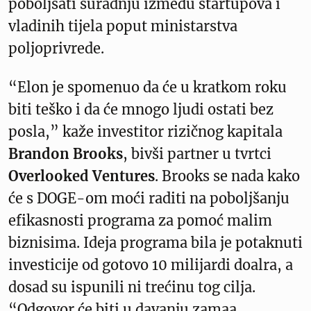
poboljšati suradnju između startupova i
vladinih tijela poput ministarstva
poljoprivrede.
“Elon je spomenuo da će u kratkom roku
biti teško i da će mnogo ljudi ostati bez
posla,” kaže investitor rizičnog kapitala
Brandon Brooks
, bivši partner u tvrtci
Overlooked Ventures
. Brooks se nada kako
će s DOGE-om moći raditi na poboljšanju
efikasnosti programa za pomoć malim
biznisima. Ideja programa bila je potaknuti
investicije od gotovo 10 milijardi doalra, a
dosad su ispunili ni trećinu tog cilja.
“Odgovor će biti u davanju zamaa