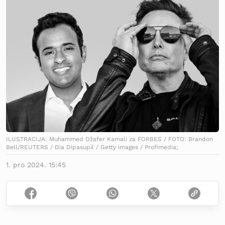
ILUSTRACIJA: Muhammed Džafer Kamali za FORBES / FOTO: Brandon
Bell/REUTERS / Dia Dipasupil / Getty images / Profimedia;
1. pro 2024. 15:45