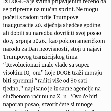
Iz DOGE-a je svima prijavljenim rečeno da
se pripreme na mučan sprint. Ne mogu
početi s radom prije Trumpove
inauguracije 20. siječnja sljedćee godine,
ali dobili su naredbu dovrišiti svoj posao
do 4. srpnja 2026., kao poklon američkom
narodu za Dan neovisnosti, stoji u najavi
Trumpovog tranzicijskog tima.
“Revolucionari male vlade sa super
visokim IQ-om” koje DOGE traži moraju
biti spremni “raditi više od 80 sati
tjedno,” napisano je iz same agencije na
službenom računu na X-u. “Ovo će biti
naporan posao, stvorit ćete si mnoge