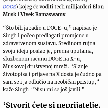
DOGE
) kojeg će voditi tech milijarderi
Elon
Musk
i
Vivek Ramaswamy
.
“Što bih ja radio u DOGE-u,” napisao je
Singh i počeo predlagati promjene u
zdravstvenom sustavu. Sredinom rujna
svoju ideju poslao je, prema uputama,
službenom računu DOGE na
X-u
,
Muskovoj društvenoj mreži. “Slanje
životopisa i prijave na X dosta je čudno pa
sam se i ja odlučio na neobičan pristup,”
kaže Singh. “Nisu mi se još javili.”
‘Stvorit ćete si neprijatelje,