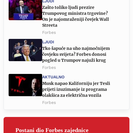
LJUDI
Zašto toliko ljudi prezire
Trumpovog ministra trgovine?
On je najomraženiji čovjek Wall
Streeta
Forbes
LJUDI
Tko šapuće na uho najmoćnijem
čovjeku svijeta? Forbes donosi
pogled u Trumpov najuži krug
Forbes
AKTUALNO
Musk napao Kaliforniju jer Tesli
prijeti izuzimanje iz programa
olakšica za električna vozila
Forbes
Postani dio Forbes zajednice