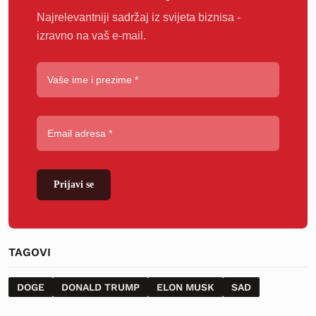
Najrelevantniji sadržaj iz svijeta biznisa -
izravno na vaš e-mail.
Prijavi se
TAGOVI
DOGE
DONALD TRUMP
ELON MUSK
SAD