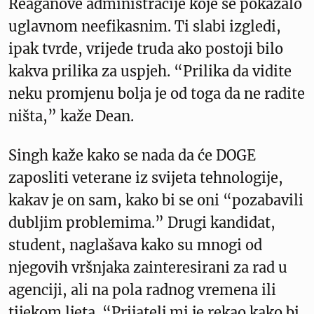
Reaganove administracije koje se pokazalo
uglavnom neefikasnim. Ti slabi izgledi,
ipak tvrde, vrijede truda ako postoji bilo
kakva prilika za uspjeh. “Prilika da vidite
neku promjenu bolja je od toga da ne radite
ništa,” kaže Dean.
Singh kaže kako se nada da će DOGE
zaposliti veterane iz svijeta tehnologije,
kakav je on sam, kako bi se oni “pozabavili
dubljim problemima.” Drugi kandidat,
student, naglašava kako su mnogi od
njegovih vršnjaka zainteresirani za rad u
agenciji, ali na pola radnog vremena ili
tijekom ljeta. “Prijatelj mi je rekao kako bi