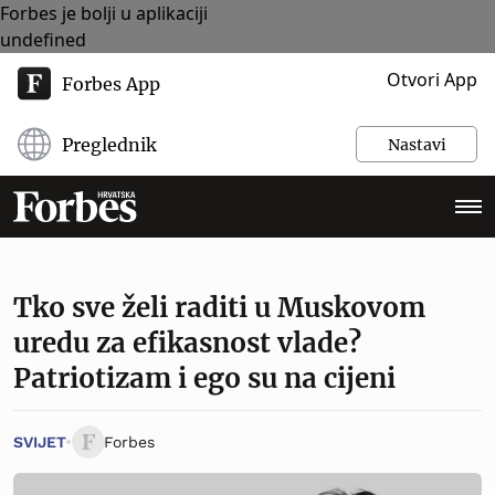
Forbes je bolji u aplikaciji
undefined
Otvori App
Forbes App
Preglednik
Nastavi
Tko sve želi raditi u Muskovom
uredu za efikasnost vlade?
Patriotizam i ego su na cijeni
SVIJET
Forbes