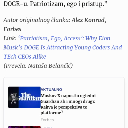
DOGE-u. Patriotizam, ego i pristup.”
Autor originalnog članka:
Alex Konrad,
Forbes
Link:
‘Patriotism, Ego, Access’: Why Elon
Musk’s DOGE Is Attracting Young Coders And
TEch CEOs Alike
(Prevela: Nataša Belančić)
AKTUALNO
Muskov X napustio ugledni
Guardian ali i mnogi drugi:
Kakva je perspektiva te
platforme?
Forbes