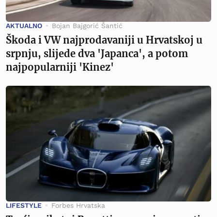
AKTUALNO
Bojan Bajgorić Šantić
Škoda i VW najprodavaniji u Hrvatskoj u
srpnju, slijede dva 'Japanca', a potom
najpopularniji 'Kinez'
LIFESTYLE
Forbes Hrvatska