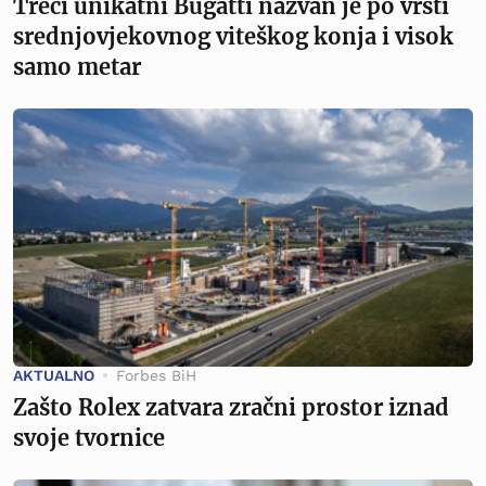
Treći unikatni Bugatti nazvan je po vrsti
srednjovjekovnog viteškog konja i visok
samo metar
AKTUALNO
Forbes BiH
Zašto Rolex zatvara zračni prostor iznad
svoje tvornice