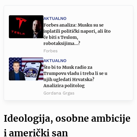
AKTUALNO
Forbes analiza: Musku su se
isplatili politički napori, ali što
će biti s Teslom,
robotaksijima…?
Forbes
AKTUALNO
Što bi to Musk radio za
Trumpovu vladu i treba li se u
njih ugledati Hrvatska?
Analizira politolog
Gordana Grgas
Ideologija, osobne ambicije
i američki san