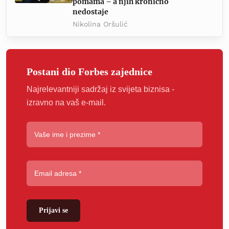
pomama – a njih kronično
nedostaje
Nikolina Oršulić
Postani dio Forbes zajednice
Najrelevantniji sadržaj iz svijeta biznisa -
izravno na vaš e-mail.
Prijavi se