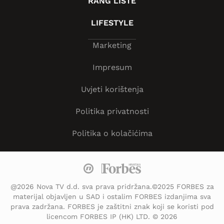
RANG LISTE
LIFESTYLE
Marketing
Impresum
Uvjeti korištenja
Politika privatnosti
Politika o kolačićima
@2026 Nova TV d.d. sva prava pridržana.©2025 FORBES za
materijal objavljen u SAD i ostalim FORBES izdanjima sva
prava zadržana. FORBES je zaštitni znak koji se koristi pod
licencom FORBES IP (HK) LTD. © 2026