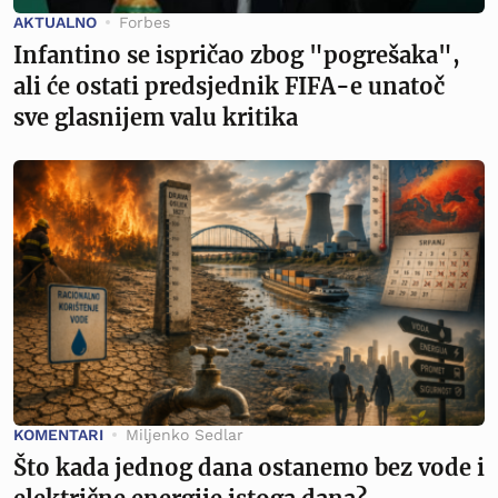
AKTUALNO
Forbes
Infantino se ispričao zbog "pogrešaka",
ali će ostati predsjednik FIFA-e unatoč
sve glasnijem valu kritika
KOMENTARI
Miljenko Sedlar
Što kada jednog dana ostanemo bez vode i