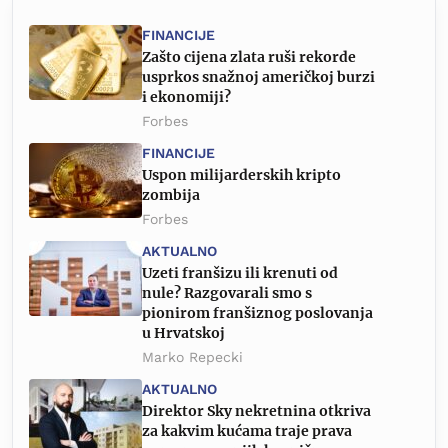
FINANCIJE
Zašto cijena zlata ruši rekorde
usprkos snažnoj američkoj burzi
i ekonomiji?
Forbes
FINANCIJE
Uspon milijarderskih kripto
zombija
Forbes
AKTUALNO
Uzeti franšizu ili krenuti od
nule? Razgovarali smo s
pionirom franšiznog poslovanja
u Hrvatskoj
Marko Repecki
AKTUALNO
Direktor Sky nekretnina otkriva
za kakvim kućama traje prava