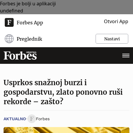
Forbes je bolji u aplikaciji
undefined
Otvori App
Forbes App
Preglednik
Nastavi
Usprkos snažnoj burzi i
gospodarstvu, zlato ponovno ruši
rekorde – zašto?
AKTUALNO
Forbes