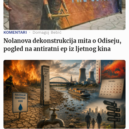
KOMENTARI
Domagoj Bebić
Nolanova dekonstrukcija mita o Odiseju,
pogled na antiratni ep iz ljetnog kina