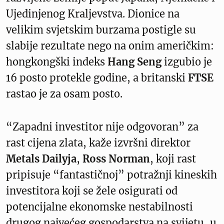
Ujedinjenog Kraljevstva. Dionice na
velikim svjetskim burzama postigle su
slabije rezultate nego na onim američkim:
hongkongški indeks
Hang Seng
izgubio je
16 posto protekle godine, a britanski
FTSE
rastao je za osam posto.
“Zapadni investitor nije odgovoran” za
rast cijena zlata, kaže izvršni direktor
Metals Dailyja
,
Ross Norman
, koji rast
pripisuje “fantastičnoj” potražnji kineskih
investitora koji se žele osigurati od
potencijalne ekonomske nestabilnosti
drugog najvećeg gospodarstva na svijetu, u