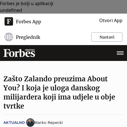
Forbes je bolji u aplikaciji
undefined
Otvori App
Forbes App
Preglednik
Nastavi
Zašto Zalando preuzima About
You? I koja je uloga danskog
milijardera koji ima udjele u obje
tvrtke
AKTUALNO
Marko Repecki