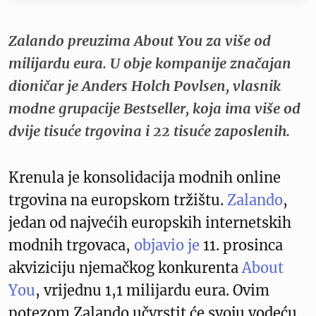
Zalando preuzima About You za više od
milijardu eura. U obje kompanije značajan
dioničar je Anders Holch Povlsen, vlasnik
modne grupacije Bestseller, koja ima više od
dvije tisuće trgovina i 22 tisuće zaposlenih.
Krenula je konsolidacija modnih online
trgovina na europskom tržištu.
Zalando
,
jedan od najvećih europskih internetskih
modnih trgovaca,
objavio je
11. prosinca
akviziciju njemačkog konkurenta
About
You
, vrijednu 1,1 milijardu eura. Ovim
potezom Zalando učvrstit će svoju vodeću