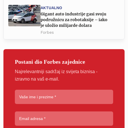
AKTUALNO
Gigant auto industrije gasi svoju
podružnicu za robotaksije – iako
je uložio milijarde dolara
Forbes
Postani dio Forbes zajednice
Najrelevantniji sadržaj iz svijeta biznisa -
izravno na vaš e-mail.