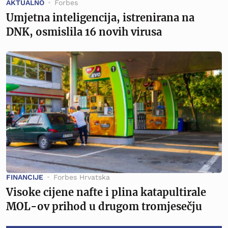
AKTUALNO
Forbes
Umjetna inteligencija, istrenirana na
DNK, osmislila 16 novih virusa
FINANCIJE
Forbes Hrvatska
Visoke cijene nafte i plina katapultirale
MOL-ov prihod u drugom tromjesečju