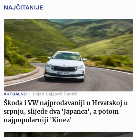
NAJČITANIJE
AKTUALNO
Bojan Bajgorić Šantić
Škoda i VW najprodavaniji u Hrvatskoj u
srpnju, slijede dva 'Japanca', a potom
najpopularniji 'Kinez'