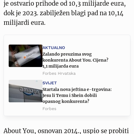
je ostvario prihode od 10,3 milijarde eura,
dok je 2023. zabilježen blagi pad na 10,14
milijardi eura.
AKTUALNO
Zalando preuzima svog
konkurenta About You. Cijena?
1,1 milijarda eura
Forbes Hrvatska
SVIJET
Startala nova jeftina e-trgovina:
Jesu li Temu i Shein dobili
opasnog konkurenta?
Forbes
About You, osnovan 2014., uspio se probiti