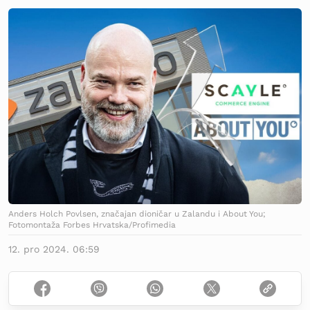
Anders Holch Povlsen, značajan dioničar u Zalandu i About You;
Fotomontaža Forbes Hrvatska/Profimedia
12. pro 2024. 06:59