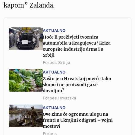
kapom” Zalanda.
AKTUALNO
Hoće li preživjeti tvornica
automobila u Kragujevcu? Kriza
europske industrije drma i u
Srbiji
Forbes Srbija
AKTUALNO
Zašto je u Hrvatskoj povrće tako
skupo i ne proizvodi ga se
dovoljno?
Forbes Hrvatska
AKTUALNO
Ove zime će ogromnu ulogu na
fronti u Ukrajini odigrati – vojni
mostovi
Forbes