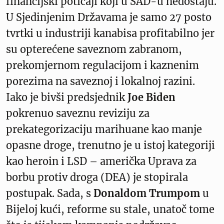
financijski poticaji koji u SAD-u nedostaju.
U Sjedinjenim Državama je samo 27 posto
tvrtki u industriji kanabisa profitabilno jer
su opterećene saveznom zabranom,
prekomjernom regulacijom i kaznenim
porezima na saveznoj i lokalnoj razini.
Iako je bivši predsjednik
Joe Biden
pokrenuo saveznu reviziju za
prekategorizaciju marihuane kao manje
opasne droge, trenutno je u istoj kategoriji
kao heroin i LSD – američka Uprava za
borbu protiv droga (DEA) je stopirala
postupak. Sada, s
Donaldom Trumpom
u
Bijeloj kući, reforme su stale, unatoč tome