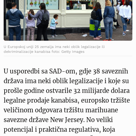
U Europskoj uniji 25 zemalja ima neki oblik legalizacije ili
dekriminalizacije kanabisa foto: Getty Images
U usporedbi sa SAD-om, gdje 38 saveznih
država ima neki oblik legalizacije i koje su
prošle godine ostvarile 32 milijarde dolara
legalne prodaje kanabisa, europsko tržište
veličinom odgovara tržištu marihuane
savezne države New Jersey. No veliki
potencijal i praktična regulativa, koja