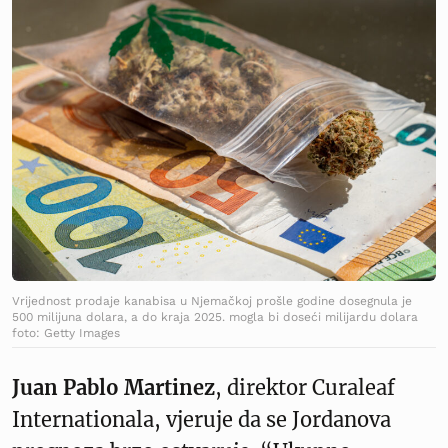
Vrijednost prodaje kanabisa u Njemačkoj prošle godine dosegnula je
500 milijuna dolara, a do kraja 2025. mogla bi doseći milijardu dolara
foto: Getty Images
Juan Pablo Martinez
, direktor Curaleaf
Internationala, vjeruje da se Jordanova