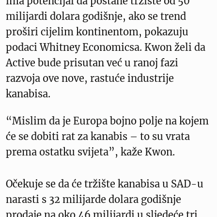
ima potencijal da postane tržište od 50
milijardi dolara godišnje, ako se trend
proširi cijelim kontinentom, pokazuju
podaci Whitney Economicsa. Kwon želi da
Active bude prisutan već u ranoj fazi
razvoja ove nove, rastuće industrije
kanabisa.
“Mislim da je Europa bojno polje na kojem
će se dobiti rat za kanabis – to su vrata
prema ostatku svijeta”, kaže Kwon.
Očekuje se da će tržište kanabisa u SAD-u
narasti s 32 milijarde dolara godišnje
prodaje na oko 46 milijardi u sljedeće tri