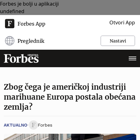
Forbes je bolji u aplikaciji
undefined
Otvori App
Forbes App
Preglednik
Nastavi
Zbog čega je američkoj industriji
marihuane Europa postala obećana
zemlja?
AKTUALNO
Forbes