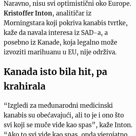
Naravno, nisu svi optimistični oko Europe.
Kristoffer Inton
, analitičar iz
Morningstara koji pokriva kanabis tvrtke,
kaže da navala interesa iz SAD-a, a
posebno iz Kanade, koja legalno može
izvoziti marihuanu u EU, nije održiva.
Kanada isto bila hit, pa
krahirala
“Izgledi za međunarodni medicinski
kanabis su obećavajući, ali to je i ono što
svi koji se muče vide kao spas”, kaže Inton.
“Ako to svi vide kao spas, onda vjerojatno