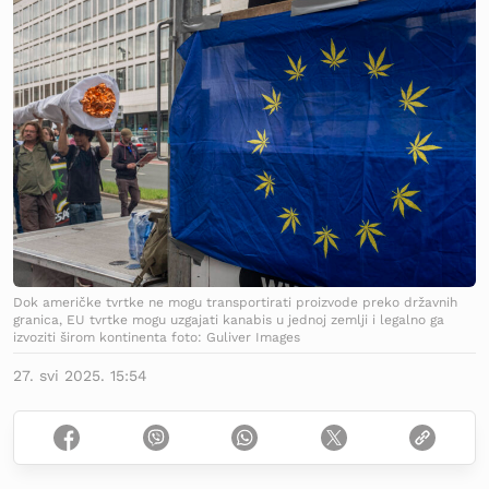
Dok američke tvrtke ne mogu transportirati proizvode preko državnih
granica, EU tvrtke mogu uzgajati kanabis u jednoj zemlji i legalno ga
izvoziti širom kontinenta foto: Guliver Images
27. svi 2025. 15:54