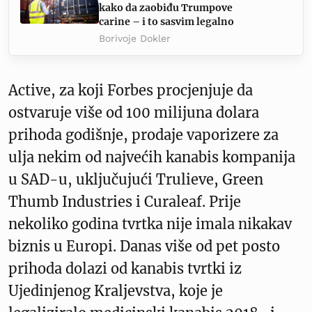
kako da zaobiđu Trumpove
carine – i to sasvim legalno
Borivoje Dokler
Active, za koji Forbes procjenjuje da
ostvaruje više od 100 milijuna dolara
prihoda godišnje, prodaje vaporizere za
ulja nekim od najvećih kanabis kompanija
u SAD-u, uključujući Trulieve, Green
Thumb Industries i Curaleaf. Prije
nekoliko godina tvrtka nije imala nikakav
biznis u Europi. Danas više od pet posto
prihoda dolazi od kanabis tvrtki iz
Ujedinjenog Kraljevstva, koje je