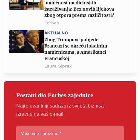
budućnost medicinskih
istraživanja: Bez novih lijekova
zbog otpora prema različitosti?
Forbes
AKTUALNO
Zbog Trumpove pobjede
Francuzi se okreću lokalnim
namirnicama, a Amerikanci
Francuskoj
Laura Šiprak
Postani dio Forbes zajednice
Najrelevantniji sadržaj iz svijeta biznisa -
izravno na vaš e-mail.