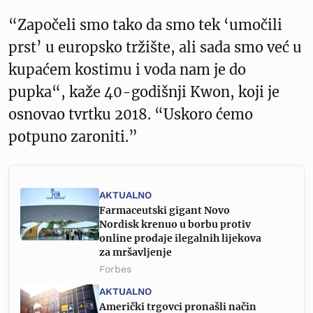
“Započeli smo tako da smo tek ‘umočili
prst’ u europsko tržište, ali sada smo već u
kupaćem kostimu i voda nam je do
pupka“, kaže 40-godišnji Kwon, koji je
osnovao tvrtku 2018. “Uskoro ćemo
potpuno zaroniti.”
AKTUALNO
Farmaceutski gigant Novo
Nordisk krenuo u borbu protiv
online prodaje ilegalnih lijekova
za mršavljenje
Forbes
AKTUALNO
Američki trgovci pronašli način