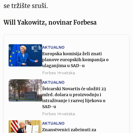
se tržište sruši.
Will Yakowitz, novinar Forbesa
AKTUALNO
Europska komisija želi znati
planove europskih kompanija o
ulaganjima u SAD-u
Forbes Hrvatska
AKTUALNO
Švicarski Novartis će uložiti 23
mlrd. dolara u proizvodnju i
istraživanje i razvoj lijekova u
SAD-u
Forbes Hrvatska
AKTUALNO
Znanstvenici zabrinuti za