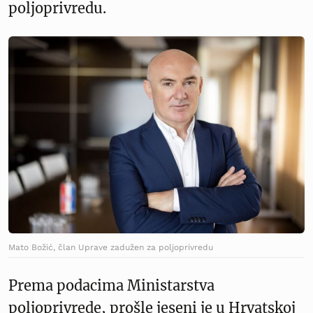
poljoprivredu.
Mato Božić, član Uprave zadužen za poljoprivredu
Prema podacima Ministarstva
poljoprivrede, prošle jeseni je u Hrvatskoj