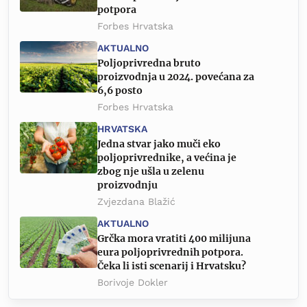
potpora
Forbes Hrvatska
AKTUALNO
Poljoprivredna bruto
proizvodnja u 2024. povećana za
6,6 posto
Forbes Hrvatska
HRVATSKA
Jedna stvar jako muči eko
poljoprivrednike, a većina je
zbog nje ušla u zelenu
proizvodnju
Zvjezdana Blažić
AKTUALNO
Grčka mora vratiti 400 milijuna
eura poljoprivrednih potpora.
Čeka li isti scenarij i Hrvatsku?
Borivoje Dokler