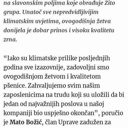
na slavonskim poljima koje obrađuje Žito
grupa. Unatoč sve nepredvidljivijim
klimatskim uvjetima, ovogodišnja žetva
donijela je dobar prinos i visoku kvalitetu
zrna.
“Iako su klimatske prilike posljednjih
godina sve izazovnije, zadovoljni smo
ovogodišnjom žetvom i kvalitetom
pšenice. Zahvaljujemo svim našim
zaposlenicima na trudu koji su uložili da bi
jedan od najvažnijih poslova u našoj
kompaniji bio uspješno okončan”, poručio
je
Mato Božić
, član Uprave zadužen za