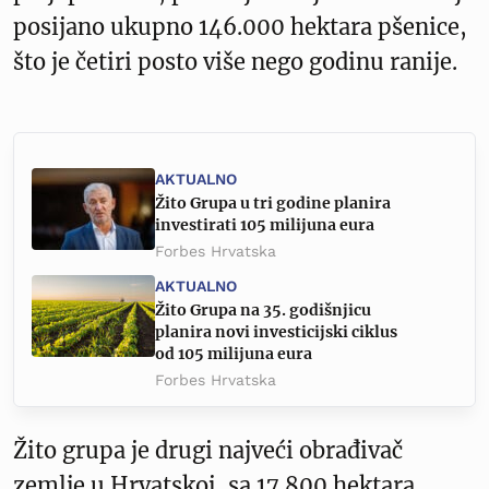
posijano ukupno 146.000 hektara pšenice,
što je četiri posto više nego godinu ranije.
AKTUALNO
Žito Grupa u tri godine planira
investirati 105 milijuna eura
Forbes Hrvatska
AKTUALNO
Žito Grupa na 35. godišnjicu
planira novi investicijski ciklus
od 105 milijuna eura
Forbes Hrvatska
Žito grupa je drugi najveći obrađivač
zemlje u Hrvatskoj, sa 17.800 hektara