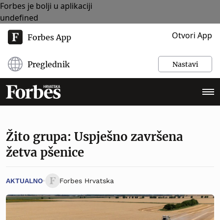
Forbes je bolji u aplikaciji
undefined
Otvori App
Forbes App
Preglednik
Nastavi
Žito grupa: Uspješno završena
žetva pšenice
AKTUALNO
Forbes Hrvatska