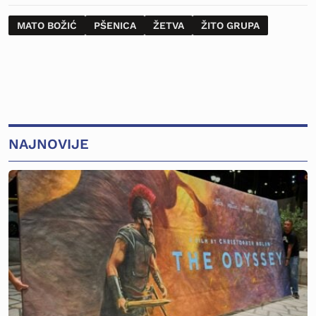
MATO BOŽIĆ
PŠENICA
ŽETVA
ŽITO GRUPA
NAJNOVIJE