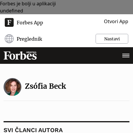
Forbes je bolji u aplikaciji
undefined
Otvori App
Forbes App
Preglednik
Nastavi
Zsófia Beck
SVI ČLANCI AUTORA