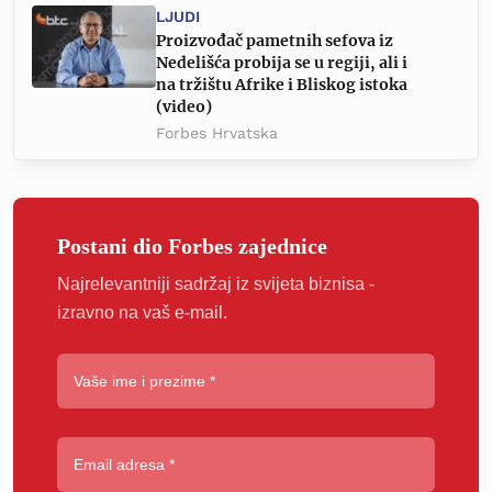
LJUDI
Proizvođač pametnih sefova iz
Nedelišća probija se u regiji, ali i
na tržištu Afrike i Bliskog istoka
(video)
Forbes Hrvatska
Postani dio Forbes zajednice
Najrelevantniji sadržaj iz svijeta biznisa -
izravno na vaš e-mail.