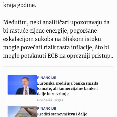
kraja godine.
Međutim, neki analitičari upozoravaju da
bi rastuće cijene energije, pogoršane
eskalacijom sukoba na Bliskom istoku,
mogle povećati rizik rasta inflacije, što bi
moglo potaknuti ECB na oprezniji pristup..
FINANCIJE
Europska središnja banka snizila
kamate, ali komercijalne banke i
dalje beru vrhnje
Gordana Grgas
FINANCIJE
Krediti stanovništvu i dalje