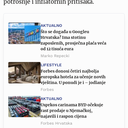
potrošnje i inflatornih pritisaka.
AKTUALNO
Što se događa u Googleu
Hrvatska? Ima stotinu
zaposlenih, prosječna plaća veća
od 12 tisuća eura
Marko Repecki
LIFESTYLE
Forbes donosi četiri najbolja
europska hotela za učenje novih
vještina. U ponudi je i – jodlanje
Forbes
AKTUALNO
Usprkos carinama BYD očekuje
rast prodaje u Njemačkoj,
najavili i raspon cijena
Forbes Hrvatska