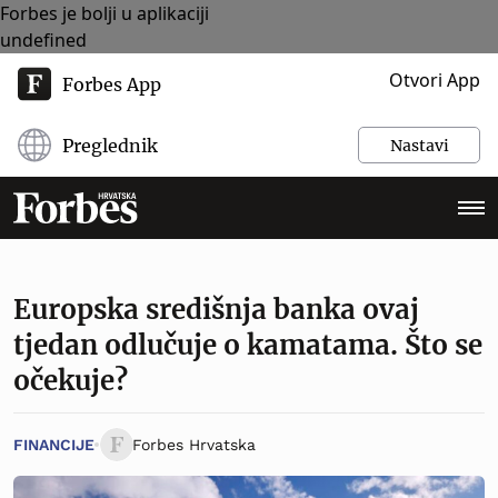
Forbes je bolji u aplikaciji
undefined
Otvori App
Forbes App
Preglednik
Nastavi
Europska središnja banka ovaj
tjedan odlučuje o kamatama. Što se
očekuje?
FINANCIJE
Forbes Hrvatska