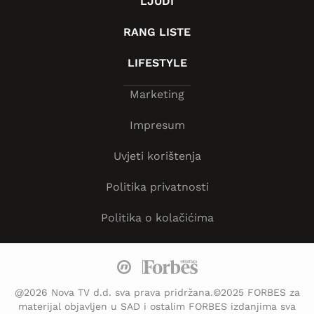
LJUDI
RANG LISTE
LIFESTYLE
Marketing
Impresum
Uvjeti korištenja
Politika privatnosti
Politika o kolačićima
@2026 Nova TV d.d. sva prava pridržana.©2025 FORBES za
materijal objavljen u SAD i ostalim FORBES izdanjima sva