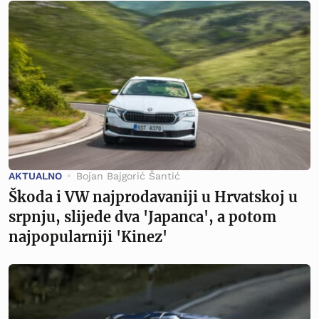
AKTUALNO
Bojan Bajgorić Šantić
Škoda i VW najprodavaniji u Hrvatskoj u
srpnju, slijede dva 'Japanca', a potom
najpopularniji 'Kinez'