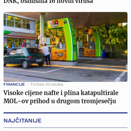
DNK, osmislila 16 novih virusa
FINANCIJE
Forbes Hrvatska
Visoke cijene nafte i plina katapultirale
MOL-ov prihod u drugom tromjesečju
NAJČITANIJE