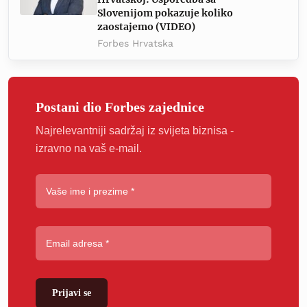
Slovenijom pokazuje koliko
zaostajemo (VIDEO)
Forbes Hrvatska
Postani dio Forbes zajednice
Najrelevantniji sadržaj iz svijeta biznisa -
izravno na vaš e-mail.
Prijavi se