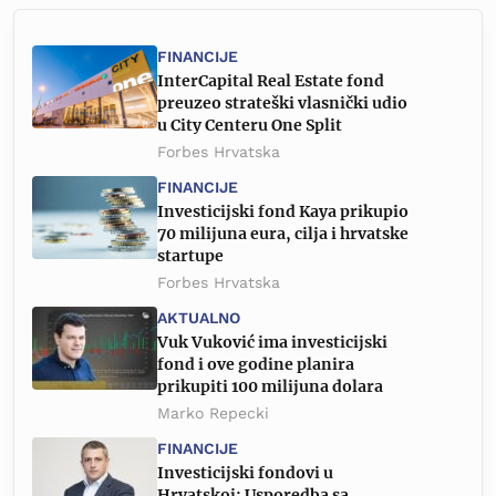
FINANCIJE
InterCapital Real Estate fond
preuzeo strateški vlasnički udio
u City Centeru One Split
Forbes Hrvatska
FINANCIJE
Investicijski fond Kaya prikupio
70 milijuna eura, cilja i hrvatske
startupe
Forbes Hrvatska
AKTUALNO
Vuk Vuković ima investicijski
fond i ove godine planira
prikupiti 100 milijuna dolara
Marko Repecki
FINANCIJE
Investicijski fondovi u
Hrvatskoj: Usporedba sa