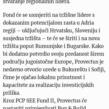
stvaranje regionalnih lidera.
Fond će se usmjeriti na tržišne lidere s
dokazanim potencijalom rasta u Adria
regiji – uključujući Hrvatsku, Sloveniju i
susjedna tržišta – te će se širiti i na nova
tržišta poput Rumunjske i Bugarske. Kako
bi dodatno potvrdio svoju predanost širem
području jugoistočne Europe, Provectus je
nedavno otvorio urede u Bukureštu i Sofiji,
čime je ojačao lokalnu prisutnost i
kapacitete za realizaciju investicijskih
prilika.
Kroz PCP SEE Fund II, Provectus će
nastaviti primjenjivati Buy & Build