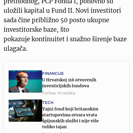
prethodnog, PCP Fonda I, ponovno su
uložili kapital u Fund II. Novi investitori
sada čine približno 50 posto ukupne
investitorske baze, što
pokazuje kontinuitet i snažno širenje baze
ulagača.
FINANCIJE
U Hrvatskoj 116 otvorenih
investicijskih fondova
Forbes Hrvatska
TECH
Tajni fond koji britanskim
startupovima otvara vrata
špijunskih službi i nije više
toliko tajan