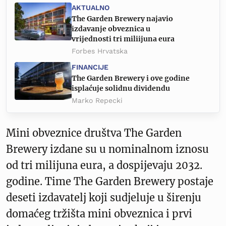
AKTUALNO
The Garden Brewery najavio
izdavanje obveznica u
vrijednosti tri miliijuna eura
Forbes Hrvatska
FINANCIJE
The Garden Brewery i ove godine
isplaćuje solidnu dividendu
Marko Repecki
Mini obveznice društva The Garden
Brewery izdane su u nominalnom iznosu
od tri milijuna eura, a dospijevaju 2032.
godine. Time The Garden Brewery postaje
deseti izdavatelj koji sudjeluje u širenju
domaćeg tržišta mini obveznica i prvi