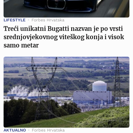
LIFESTYLE
Forbes Hrvatska
Treći unikatni Bugatti nazvan je po vrsti
srednjovjekovnog viteškog konja i visok
samo metar
AKTUALNO
Forbes Hrvatska