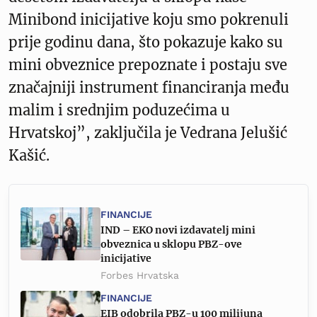
Minibond inicijative koju smo pokrenuli
prije godinu dana, što pokazuje kako su
mini obveznice prepoznate i postaju sve
značajniji instrument financiranja među
malim i srednjim poduzećima u
Hrvatskoj”, zaključila je Vedrana Jelušić
Kašić.
FINANCIJE
IND – EKO novi izdavatelj mini
obveznica u sklopu PBZ-ove
inicijative
Forbes Hrvatska
FINANCIJE
EIB odobrila PBZ-u 100 milijuna