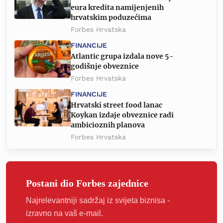
eura kredita namijenjenih
hrvatskim poduzećima
Forbes Hrvatska
FINANCIJE
Atlantic grupa izdala nove 5-
godišnje obveznice
Forbes Hrvatska
FINANCIJE
Hrvatski street food lanac
Koykan izdaje obveznice radi
ambicioznih planova
Forbes Hrvatska
Postani dio Forbes zajednice
Najrelevantniji sadržaj iz svijeta biznisa -
izravno na vaš e-mail.