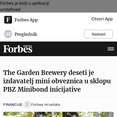
Forbes je bolji u aplikaciji
undefined
Otvori App
Forbes App
Preglednik
Nastavi
The Garden Brewery deseti je
izdavatelj mini obveznica u sklopu
PBZ Minibond inicijative
FINANCIJE
Forbes Hrvatska