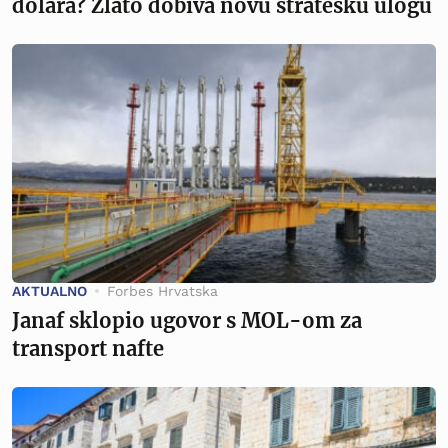
dolara? Zlato dobiva novu stratešku ulogu
AKTUALNO
Forbes Hrvatska
Janaf sklopio ugovor s MOL-om za
transport nafte