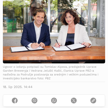
Ugovor o izdanju potpisali su Tomislav Alpeza, predsjednik Uprave
Garden Breweryja i Vedrana Jelušić Kašić, članica Uprave PBZ-a
nadležna za Područje poslovanja sa srednjim i velikim poduzećima i
investicijsko bankarstvo foto: PBZ
18. lip 2025. 14:44