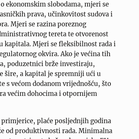
 o ekonomskim slobodama, mjeri se
lasničkih prava, učinkovitost sudova i
ra. Mjeri se razina poreznog
dministrativnog tereta te otvorenost
tu kapitala. Mjeri se fleksibilnost rada i
regulatornog okvira. Ako je većina tih
a, poduzetnici brže investiraju,
e šire, a kapital je spremniji ući u
kte s većom dodanom vrijednošću, što
ira većim dohocima i otpornijem
 primjerice, plaće posljednjih godina
že od produktivnosti rada. Minimalna