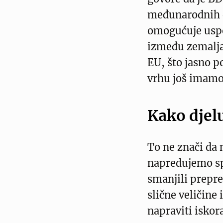
međunarodnih d
omogućuje uspo
između zemalja)
EU, što jasno p
vrhu još imamo
Kako djel
To ne znači da
napredujemo sp
smanjili prepre
slične veličine 
napraviti iskor