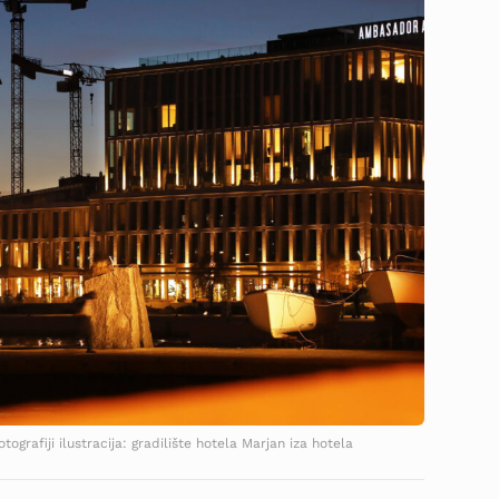
ografiji ilustracija: gradilište hotela Marjan iza hotela