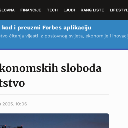
SLOVNA
FINANCIJE
TECH
LJUDI
RANG LISTE
LIFESTY
 kod i preuzmi Forbes aplikaciju
stvo čitanja vijesti iz poslovnog svijeta, ekonomije i inovaci
 ekonomskih sloboda
tstvo
is 2025. 10:06