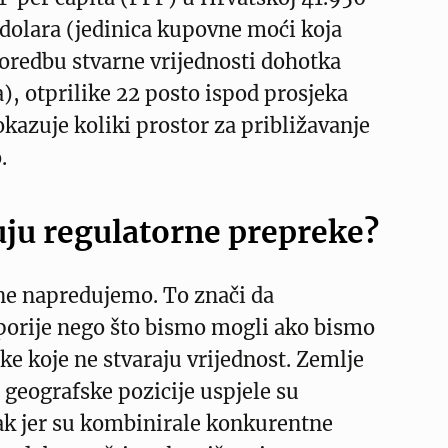
olara (jedinica kupovne moći koja
redbu stvarne vrijednosti dohotka
, otprilike 22 posto ispod prosjeka
okazuje koliki prostor za približavanje
.
uju regulatorne prepreke?
 ne napredujemo. To znači da
orije nego što bismo mogli ako bismo
ke koje ne stvaraju vrijednost. Zemlje
i geografske pozicije uspjele su
ak jer su kombinirale konkurentne