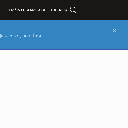
LE
TRŽIŠTE KAPITALA
EVENTS
×
ja – brzo, lako i na