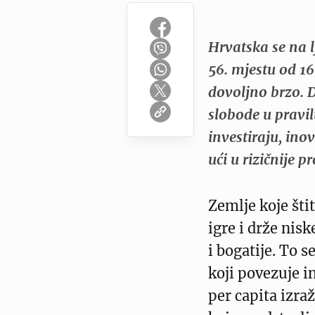
Hrvatska se na 
56. mjestu od 16
dovoljno brzo. 
slobode u pravil
investiraju, inov
ući u rizičnije 
Zemlje koje šti
igre i drže nisk
i bogatije. To s
koji povezuje 
per capita izr