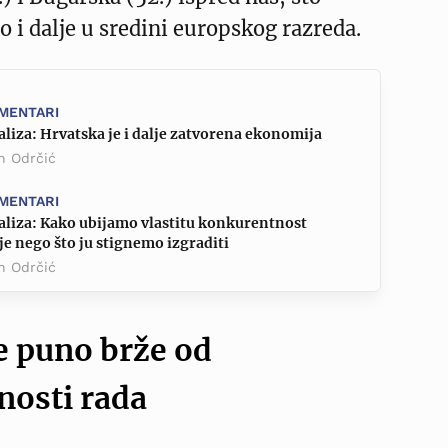
 i dalje u sredini europskog razreda.
MENTARI
liza: Hrvatska je i dalje zatvorena ekonomija
n Odrčić
MENTARI
aliza: Kako ubijamo vlastitu konkurentnost
je nego što ju stignemo izgraditi
n Odrčić
e puno brže od
nosti rada