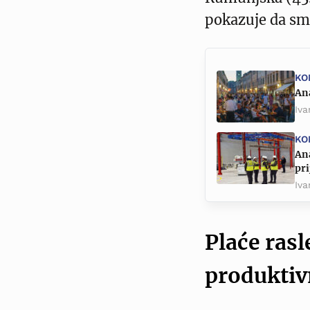
pokazuje da smo
KO
Ana
Iva
KO
An
pri
Iva
Plaće rasl
produktiv