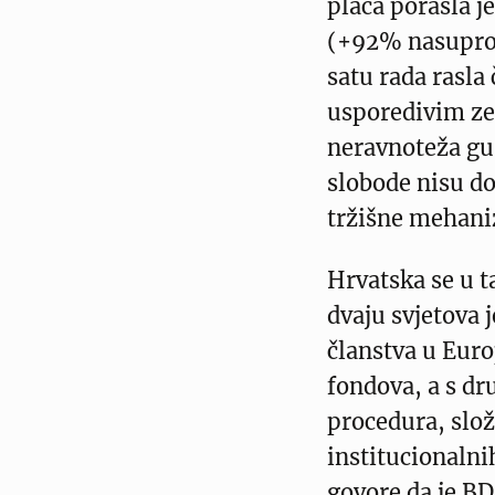
plaća porasla j
(+92% nasuprot
satu rada rasla
usporedivim ze
neravnoteža gu
slobode nisu do
tržišne mehan
Hrvatska se u 
dvaju svjetova 
članstva u Europ
fondova, a s dr
procedura, slož
institucionalni
govore da je BD