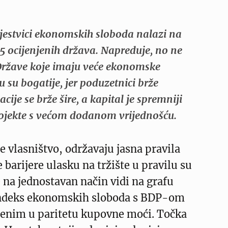
ljestvici ekonomskih sloboda nalazi na
5 ocijenjenih država. Napreduje, no ne
Države koje imaju veće ekonomske
u su bogatije, jer poduzetnici brže
acije se brže šire, a kapital je spremniji
projekte s većom dodanom vrijednošću.
te vlasništvo, održavaju jasna pravila
e barijere ulasku na tržište u pravilu su
e na jednostavan način vidi na grafu
indeks ekonomskih sloboda s BDP-om
aženim u paritetu kupovne moći. Točka