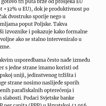
e gotovo tri puta brže od prosjeka EU
 +32% u EU), dok je produktivnost po
 čak dvostruko sporije nego u
mljama poput Poljske. Takva
ši izvoznike i pokazuje kako formalne
voljne ako se stalno interveniralo u
izme.
takvim usporedbama često nađe između
jer s jedne strane imamo koristi od
skoj uniji, jedinstvenog tržišta i
uge strane nosimo naslijeđe sporih
enih parafiskalnih opterećenja i
h slabosti. Podaci Svjetske banke
P per capita (PPP) u Hrvatskoj 41.956