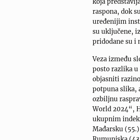
koja predstavlj
raspona, dok su
uređenijim inst
su uključene, i
pridodane su i 
Veza između slo
posto razlika 
objasniti razi
potpuna slika, 
ozbiljnu raspr
World 2024“, Hr
ukupnim indekso
Mađarsku (55.),
Rumunjska (43.)