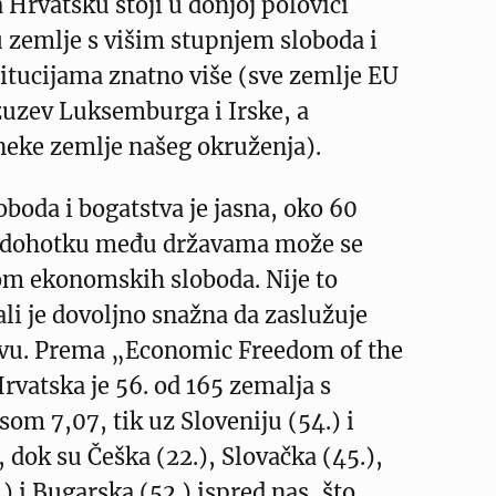
a Hrvatsku stoji u donjoj polovici
 zemlje s višim stupnjem sloboda i
itucijama znatno više (sve zemlje EU
zuzev Luksemburga i Irske, a
neke zemlje našeg okruženja).
boda i bogatstva je jasna, oko 60
u dohotku među državama može se
nom ekonomskih sloboda. Nije to
ali je dovoljno snažna da zaslužuje
avu. Prema „Economic Freedom of the
vatska je 56. od 165 zemalja s
m 7,07, tik uz Sloveniju (54.) i
 dok su Češka (22.), Slovačka (45.),
 i Bugarska (52.) ispred nas, što