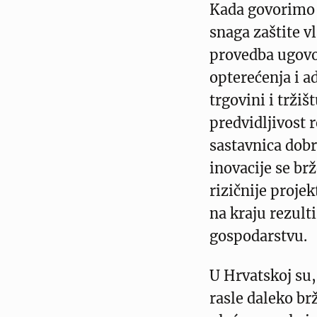
Kada govorimo
snaga zaštite v
provedba ugovo
opterećenja i a
trgovini i tržiš
predvidljivost 
sastavnica dobr
inovacije se brž
rizičnije proje
na kraju rezult
gospodarstvu.
U Hrvatskoj su,
rasle daleko br