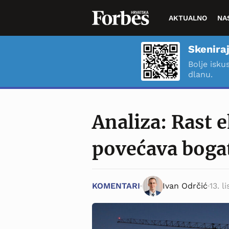
AKTUALNO
NA
Skeniraj
Bolje isku
dlanu.
Analiza: Rast
povećava boga
KOMENTARI
Ivan Odrčić
13. l