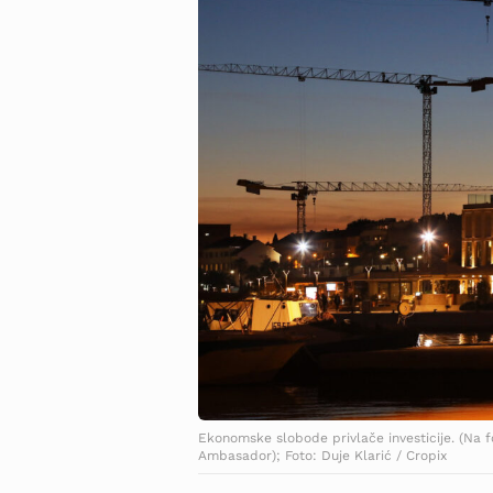
Ekonomske slobode privlače investicije. (Na fot
Ambasador); Foto: Duje Klarić / Cropix