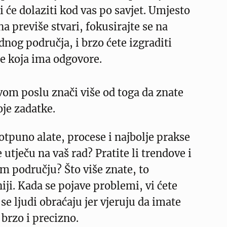
i će dolaziti kod vas po savjet. Umjesto
na previše stvari, fokusirajte se na
dnog područja, i brzo ćete izgraditi
e koja ima odgovore.
svom poslu znači više od toga da znate
oje zadatke.
otpuno alate, procese i najbolje prakse
e utječu na vaš rad? Pratite li trendove i
m području? Što više znate, to
iji. Kada se pojave problemi, vi ćete
 se ljudi obraćaju jer vjeruju da imate
brzo i precizno.