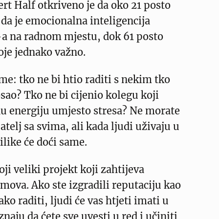
t Half otkriveno je da oko 21 posto
da je emocionalna inteligencija
-a na radnom mjestu, dok 61 posto
oje jednako važno.
me: tko ne bi htio raditi s nekim tko
ao? Tko ne bi cijenio kolegu koji
nu energiju umjesto stresa? Ne morate
ijatelj sa svima, ali kada ljudi uživaju u
ilike će doći same.
ji veliki projekt koji zahtijeva
imova. Ako ste izgradili reputaciju kao
ako raditi, ljudi će vas htjeti imati u
naju da ćete sve uvesti u red i učiniti