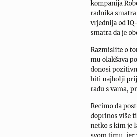
kompanija Rober
radnika smatra 
vrjednija od IQ
smatra da je ob
Razmislite o to
mu olakšava pos
donosi pozitiv
biti najbolji pr
radu s vama, pr
Recimo da posto
doprinos više t
netko s kim je l
svom timu, jer z