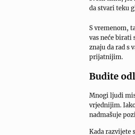
da stvari teku 
S vremenom, ta 
vas neće birati 
znaju da rad s 
prijatnijim.
Budite odl
Mnogi ljudi mis
vrjednijim. Iako
nadmašuje pozi
Kada razvijete s