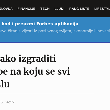
SLOVNA
FINANCIJE
TECH
LJUDI
RANG LISTE
LIFESTY
 kod i preuzmi Forbes aplikaciju
stvo čitanja vijesti iz poslovnog svijeta, ekonomije i inovaci
kako izgraditi
e na koju se svi
slu
5. 14:52