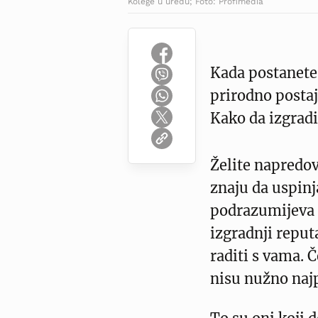
Kolege u uredu; Foto: Profimedia
Kada postanete 
prirodno postaj
Kako da izgradi
Želite napredova
znaju da uspinj
podrazumijeva d
izgradnji reput
raditi s vama. Č
nisu nužno najp