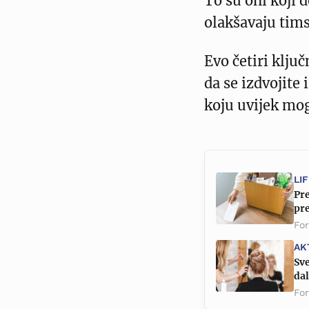
To su oni koji 
olakšavaju tim
Evo četiri klju
da se izdvojite 
koju uvijek mog
LI
Pre
pre
Fo
AK
Sve
dal
Fo