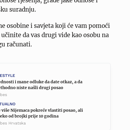
donose rješenja, grade jake odnose i
sku suradnju.
čne osobine i savjeta koji će vam pomoći
i učinite da vas drugi vide kao osobu na
u računati.
FESTYLE
dnosti i mane odluke da date otkaz, a da
thodno niste našli drugi posao
rbes
TUALNO
 više Nijemaca pokreće vlastiti posao, ali
eko od brojki prije 10 godina
rbes Hrvatska