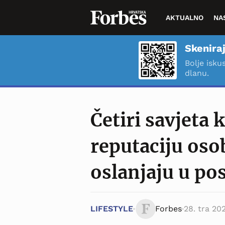
AKTUALNO
NA
Skeniraj
Bolje isku
dlanu.
Četiri savjeta 
reputaciju osob
oslanjaju u po
LIFESTYLE
Forbes
28. tra 202