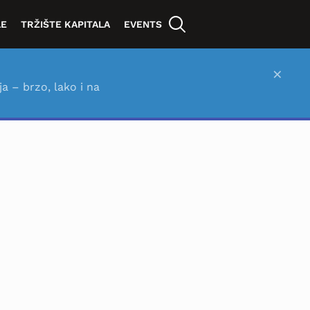
LE
TRŽIŠTE KAPITALA
EVENTS
×
ja – brzo, lako i na