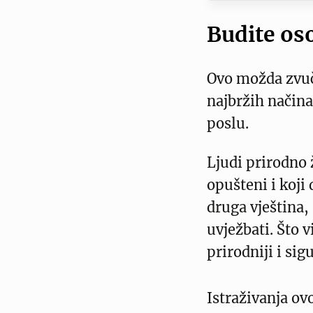
Budite oso
Ovo možda zvuči
najbržih načina
poslu.
Ljudi prirodno ž
opušteni i koji
druga vještina, 
uvježbati. Što v
prirodniji i sigu
Istraživanja ov