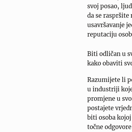
svoj posao, ljud
da se raspršite 
usavršavanje je
reputaciju osob
Biti odličan u 
kako obaviti sv
Razumijete li p
u industriji koj
promjene u svo
postajete vrjedn
biti osoba kojoj
točne odgovore 